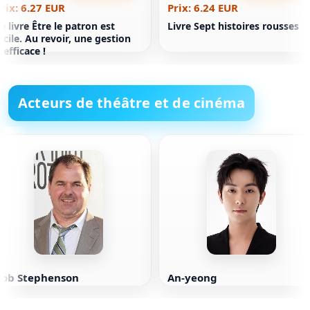
rix: 6.27 EUR
Prix: 6.24 EUR
e livre Être le patron est
Livre Sept histoires rousses
acile. Au revoir, une gestion
nefficace !
Acteurs de théâtre et de cinéma
Bob Stephenson
An-yeong