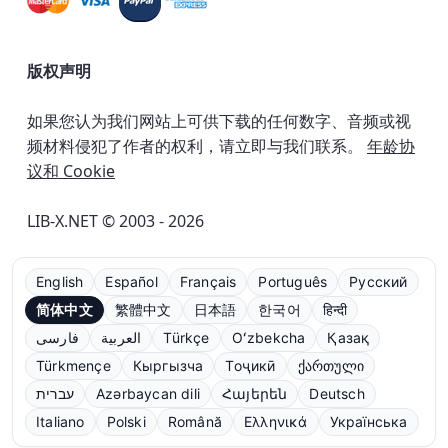
版权声明
如果您认为我们网站上可供下载的任何数字、音频或视
频材料侵犯了作者的权利，请立即与我们联系。
年龄协
议和 Cookie
LIB-X.NET © 2003 - 2026
English
Español
Français
Português
Русский
简体中文
繁體中文
日本語
한국어
हिन्दी
فارسی
العربية
Türkçe
Oʻzbekcha
Қазақ
Türkmençe
Кыргызча
Тоҷикӣ
ქართული
עברית
Azərbaycan dili
Հայերեն
Deutsch
Italiano
Polski
Română
Ελληνικά
Українська