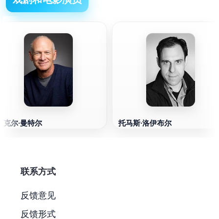
迈克尔·曼特尔
托马斯·洛伊布尔
联系方式
反馈意见
反馈形式