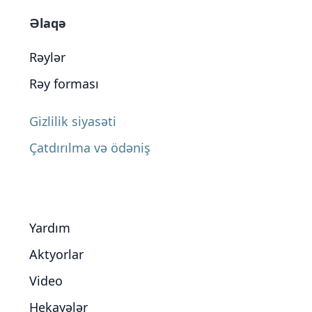
Əlaqə
Rəylər
Rəy forması
Gizlilik siyasəti
Çatdırılma və ödəniş
Yardım
Aktyorlar
Video
Hekayələr