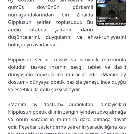
gümüş dövrünün görkəmli
nümayəndələrindən biri Zinaida
Gippiusun şeirlər toplusudur. Bu
audio kitabda şairənin dərin
düşüncələrini, duyğularını və əhval-ruhiyyəsini
bölüşdüyü əsərlər var.
Hippiusun şeirləri mistik və simvolik məzmunla
doludur, tez-tez insanın sevgi, təbiət və daxili
dünyasının mövzularına müraciət edir. «Mənim ay
dostum» dünyaya poetik baxışla yanaşı, incə duyğu
və estetika ilə dolu şəxsi vəhydir.
«Mənim ay dostum» audiokitabı dinləyiciləri
Hippiusun poetik dilinin zənginliyindən zövq almağa
və onun yaradıcılıq mühitinə qərq olmağa dəvət
edir. Peşəkar səsləndirmə şairənin yaradıcılığına xas