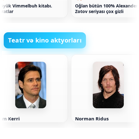
öyük Vimmelbuh kitabı.
Oğlan bütün 100% Alexander
iratlar
Zotov seriyası çox gizli
Teatr və kino aktyorları
im Kerri
Norman Ridus