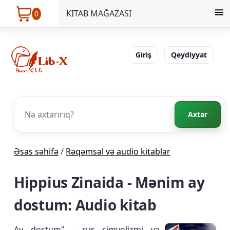
KITAB MAĞAZASI
0
Giriş
Qeydiyyat
Axtar
Əsas səhifə
/
Rəqəmsal və audio kitablar
Hippius Zinaida - Mənim ay
dostum: Audio kitab
Ay dostum" - rus simvolizmi və