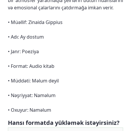
bir atmosfer yaratmaqla şeirlərin bütün nüanslarını
və emosional çalarlarını çatdırmağa imkan verir.
• Müəllif: Zinaida Gippius
• Adı: Ay dostum
• Janr: Poeziya
• Format: Audio kitab
• Müddəti: Məlum deyil
• Nəşriyyat: Naməlum
• Oxuyur: Naməlum
Hansı formatda yükləmək istəyirsiniz?