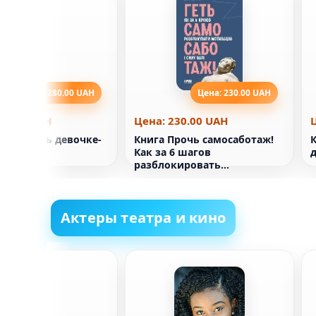
Цена: 280.00 UAH
Цена: 230.00 UAH
80.00 UAH
Цена: 230.00 UAH
ак помочь девочке-
Книга Прочь самосаботаж!
ку
Как за 6 шагов
разблокировать
мотивацию и силу воли
Актеры театра и кино
ейзар