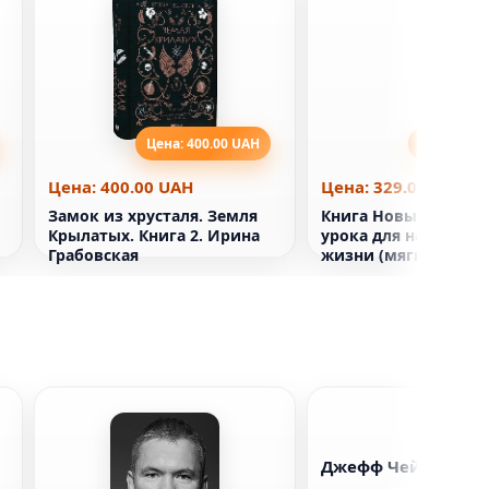
Цена: 400.00 UAH
Цена: 329
Цена: 400.00 UAH
Цена: 329.00 UAH
Замок из хрусталя. Земля
Книга Новые стоики
Крылатых. Книга 2. Ирина
урока для наполнен
Грабовская
жизни (мягкая обло
Джефф Чейз