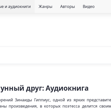
е и аудиокниги
Жанры
Авторы
Видео
лунный друг: Аудиокнига
рений Зинаиды Гиппиус, одной из ярких представит
раны произведения, в которых поэтесса делится сво