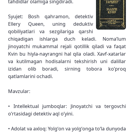
tahdidlar olamiga singdiradi.
Syujet: Bosh qahramon, detektiv
Ellery Queen, uning deduktiv
qobiliyatlari va sezgilariga qarshi
chiqadigan ishlarga duch keladi. Noma’lum
jinoyatchi mukammal rejali qotillik qiladi va faqat
Kvin bu hiyla-nayrangni hal qila oladi. Xavf-xatarlar
va kutilmagan hodisalarni tekshirish uni dalillar
izidan olib boradi, sirning tobora ko’proq
qatlamlarini ochadi.
Mavzular:
• Intellektual jumboqlar: Jinoyatchi va tergovchi
o’rtasidagi detektiv aql o’yini.
• Adolat va axloq: Yolgʻon va yolgʻonga toʻla dunyoda