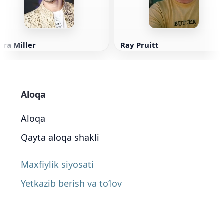
zra Miller
Ray Pruitt
Aloqa
Aloqa
Qayta aloqa shakli
Maxfiylik siyosati
Yetkazib berish va to’lov