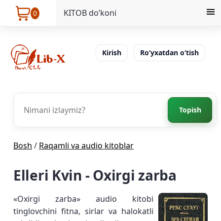
KITOB do’koni
0
Kirish
Ro‘yxatdan o‘tish
Topish
Bosh
/
Raqamli va audio kitoblar
Elleri Kvin - Oxirgi zarba
«Oxirgi zarba» audio kitobi
tinglovchini fitna, sirlar va halokatli