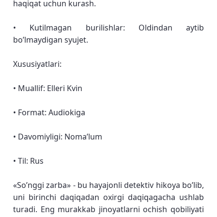
haqiqat uchun kurash.
• Kutilmagan burilishlar: Oldindan aytib
bo’lmaydigan syujet.
Xususiyatlari:
• Muallif: Elleri Kvin
• Format: Audiokiga
• Davomiyligi: Noma’lum
• Til: Rus
«So’nggi zarba» - bu hayajonli detektiv hikoya bo’lib,
uni birinchi daqiqadan oxirgi daqiqagacha ushlab
turadi. Eng murakkab jinoyatlarni ochish qobiliyati