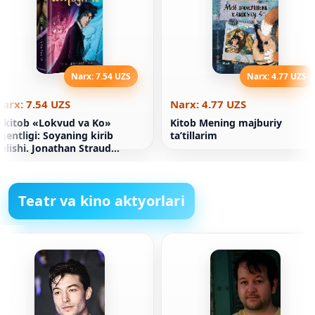
Narx: 7.54 UZS
Narx: 4.77 UZS
arx: 7.54 UZS
Narx: 4.77 UZS
-kitob «Lokvud va Ko»
Kitob Mening majburiy
gentligi: Soyaning kirib
taʼtillarim
elishi. Jonathan Straud
entezi
Teatr va kino aktyorlari