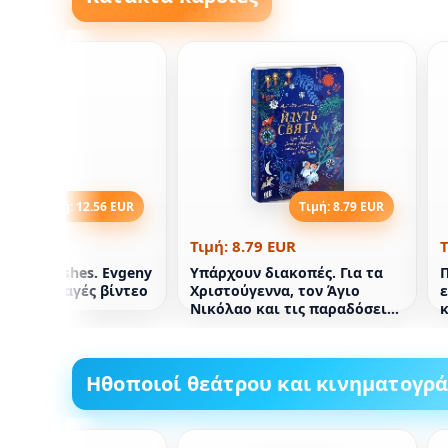
Τιμή: 12.56 EUR
Τιμή: 8.79 EUR
2.56 EUR
Τιμή: 8.79 EUR
Τ
oliday Dishes. Evgeny
Υπάρχουν διακοπές. Για τα
Π
nko (συνταγές βίντεο
Χριστούγεννα, τον Άγιο
ε
φυλλο!)
Νικόλαο και τις παραδόσεις
κ
της Πρωτοχρονιάς στον
κόσμο
Ηθοποιοί θεάτρου και κινηματογρ