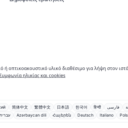
κό ή οπτικοακουστικό υλικό διαθέσιμο για λήψη στον ιστ
Συμφωνία ηλικίας και cookies
кий
简体中文
繁體中文
日本語
한국어
हिन्दी
فارسی
ة
עברית
Azərbaycan dili
Հայերեն
Deutsch
Italiano
Pols