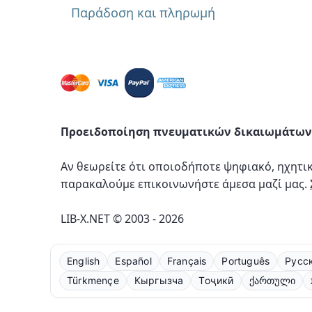
Παράδοση και πληρωμή
Προειδοποίηση πνευματικών δικαιωμάτων
Αν θεωρείτε ότι οποιοδήποτε ψηφιακό, ηχητι
παρακαλούμε επικοινωνήστε άμεσα μαζί μας.
LIB-X.NET © 2003 - 2026
English
Español
Français
Português
Русс
Türkmençe
Кыргызча
Тоҷикӣ
ქართული