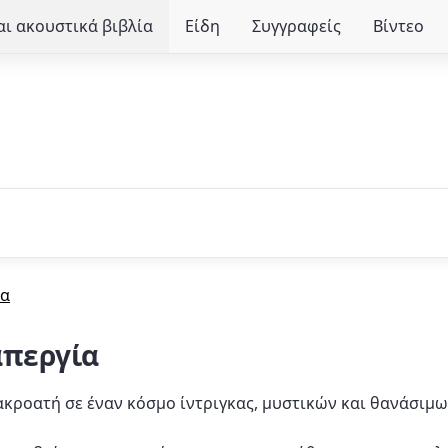
ι ακουστικά βιβλία
Είδη
Συγγραφείς
Βίντεο
ία
απεργία
ν ακροατή σε έναν κόσμο ίντριγκας, μυστικών και θανάσιμ