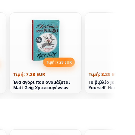
Τιμή: 7.28 EUR
Τιμή: 8
Τιμή: 7.28 EUR
Τιμή: 8.29 EUR
Ένα αγόρι που ονομάζεται
Το βιβλίο Journey Dee
Matt Geig Χριστουγέννων
Yourself. Νεαροί Pueb