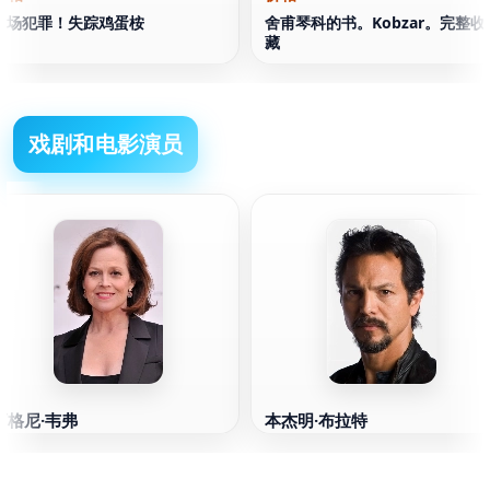
农场犯罪！失踪鸡蛋桉
舍甫琴科的书。Kobzar。完整收
藏
戏剧和电影演员
西格尼·韦弗
本杰明·布拉特