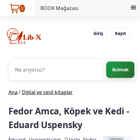
BOOK Mağazası
0
Giriş
Kayıt
Bulmak
Ana
/
Dijital ve sesli kitaplar
Fedor Amca, Köpek ve Kedi -
Eduard Uspensky
Eduard Uspensky'nin "Uncle Fedor,