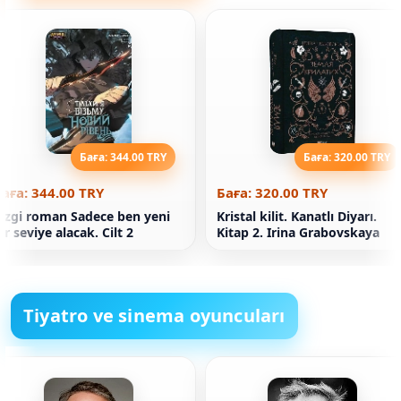
Баға: 344.00 TRY
Баға: 320.00 TRY
аға: 344.00 TRY
Баға: 320.00 TRY
izgi roman Sadece ben yeni
Kristal kilit. Kanatlı Diyarı.
ir seviye alacak. Cilt 2
Kitap 2. Irina Grabovskaya
Tiyatro ve sinema oyuncuları