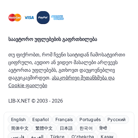
საავტორო უფლებების გაფრთხილება
თუ ფიქრობთ, რომ ჩვენი საიტიდან ჩამოსატვირთი
ციფრული, აუდიო ან ვიდეო მასალები არღვევს
ავტორთა უფლებებს, გთხოვთ დაუყოვნებლივ
დაგვიკავშირდეთ.
ასაკობრივი შეთანხმება და
Cookie ფაილები
LIB-X.NET © 2003 - 2026
English
Español
Français
Português
Русский
简体中文
繁體中文
日本語
한국어
हिन्दी
فارسی
العربية
Türkçe
Oʻzbekcha
Қазақ