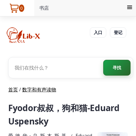
书店
0
入口
登记
寻找
首页
/
数字和有声读物
Fyodor叔叔，狗和猫-Eduard
Uspensky
爱德华·乌斯本斯基（Eduard