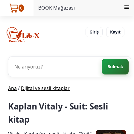
BOOK Mağazası
0
Giriş
Kayıt
Bulmak
Ana
/
Dijital ve sesli kitaplar
Kaplan Vitaly - Suit: Sesli
kitap
Vitaly Kaplan'ın sesli kitabı "Suit",