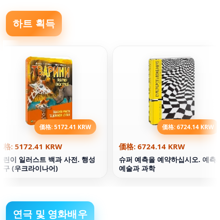
하트 획득
価格: 5172.41 KRW
価格: 6724.14 KRW
価格: 5172.41 KRW
価格: 6724.14 KRW
어린이 일러스트 백과 사전. 행성
슈퍼 예측을 예약하십시오. 예측
지구 (우크라이나어)
예술과 과학
연극 및 영화배우