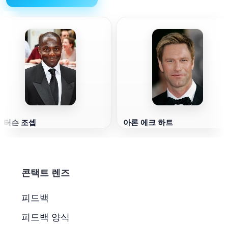
패터슨 조셉
아론 에크 하트
콘택트 렌즈
피드백
피드백 양식