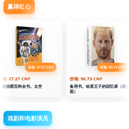
赢得红心
价格: 27.27 CNY
价格: 90.73 CNY
价格: 27.27 CNY
价格: 90.73 CNY
儿童插图百科全书。太空
备用书。哈里王子的回忆录（硬
面）
戏剧和电影演员