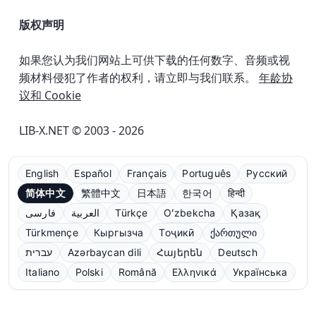
版权声明
如果您认为我们网站上可供下载的任何数字、音频或视
频材料侵犯了作者的权利，请立即与我们联系。
年龄协
议和 Cookie
LIB-X.NET © 2003 - 2026
English
Español
Français
Português
Русский
简体中文
繁體中文
日本語
한국어
हिन्दी
فارسی
العربية
Türkçe
Oʻzbekcha
Қазақ
Türkmençe
Кыргызча
Тоҷикӣ
ქართული
עברית
Azərbaycan dili
Հայերեն
Deutsch
Italiano
Polski
Română
Ελληνικά
Українська