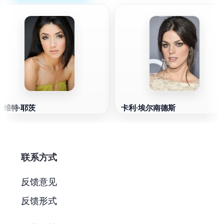
伊维特·耶茨
卡利·埃尔南德斯
联系方式
反馈意见
反馈形式