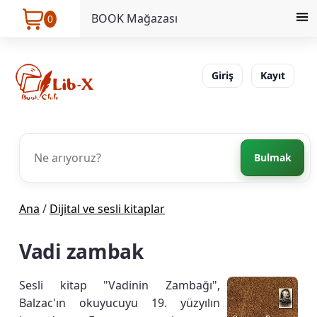
BOOK Mağazası
0
Giriş
Kayıt
Bulmak
Ana
/
Dijital ve sesli kitaplar
Vadi zambak
Sesli kitap "Vadinin Zambağı",
Balzac'ın okuyucuyu 19. yüzyılın