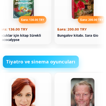
Баға: 136.00 TRY
Баға: 200.00 TRY
аға: 136.00 TRY
Баға: 200.00 TRY
ocuklar için kitap Sürekli
Bungalov kitabı. Sara Gio
racocalypse
Tiyatro ve sinema oyuncuları