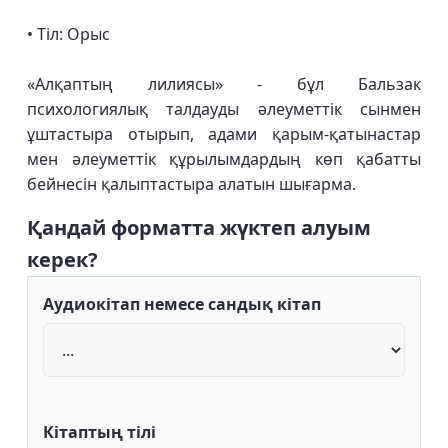
• Тіл: Орыс
«Алқаптың лилиясы» - бұл Бальзак
психологиялық талдауды әлеуметтік сынмен
ұштастыра отырып, адами қарым-қатынастар
мен әлеуметтік құрылымдардың көп қабатты
бейнесін қалыптастыра алатын шығарма.
Қандай форматта жүктеп алуым
керек?
Аудиокітап немесе сандық кітап
Кітаптың тілі