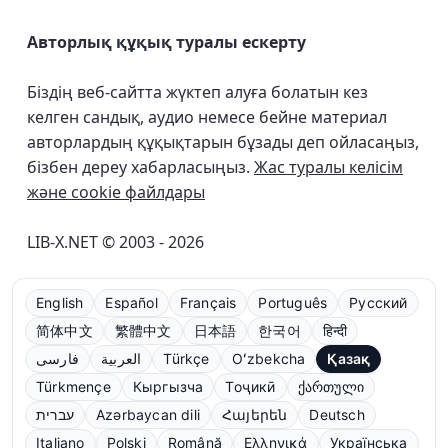
Авторлық құқық туралы ескерту
Біздің веб-сайтта жүктеп алуға болатын кез
келген сандық, аудио немесе бейне материал
авторлардың құқықтарын бұзады деп ойласаңыз,
бізбен дереу хабарласыңыз.
Жас туралы келісім
және cookie файлдары
LIB-X.NET © 2003 - 2026
English
Español
Français
Português
Русский
简体中文
繁體中文
日本語
한국어
हिन्दी
فارسی
العربية
Türkçe
Oʻzbekcha
Қазақ
Türkmençe
Кыргызча
Тоҷикӣ
ქართული
עברית
Azərbaycan dili
Հայերեն
Deutsch
Italiano
Polski
Română
Ελληνικά
Українська