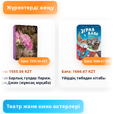
Жүректерді жеңу
Баға: 1555.56 KZT
Баға: 1666.67 KZT
аға: 1555.56 KZT
Баға: 1666.67 KZT
Кітап Барлық гүлдер Париж.
Үйірдің төбеден кітабы
Сара Джио (жұмсақ мұқаба)
Театр және кино актерлері