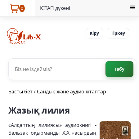
КІТАП дүкені
0
Кіру
Тіркеу
Табу
Басты бет
/
Сандық және аудио кітаптар
Жазық лилия
«Алқаптың лилиясы» аудиокнигі -
Бальзак оқырманды XIX ғасырдың