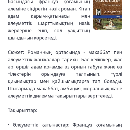
басындағы француз қоғамының
әлеміне сіңіретін нәзік роман. Кітап
адам қарым-қатынасы мен
әлеуметтік шарттылықтың нәзік
жерлеріне еніп, сол уақыттың
шындығын көрсетеді.
Сюжет: Романның ортасында - махаббат пен
әлеуметтік жанжалдар тарихы. Бас кейіпкер, жас
әрі өршіл адам қоғамда өз орнын табуға және өз
тілектерін орындауға талпынып, түрлі
қиындықтар мен қайшылықтарға тап болады.
Шығармада махаббат, амбиция, моральдық және
әлеуметтік дилемма тақырыптары зерттеледі.
Тақырыптар:
• Әлеуметтік қатынастар: Француз қоғамының