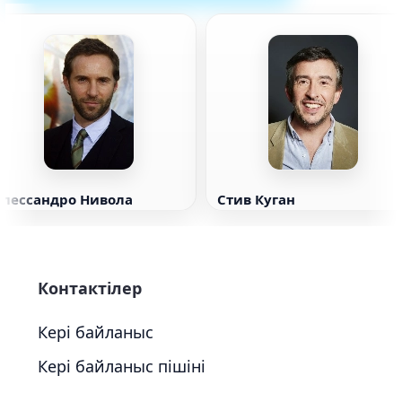
Алессандро Нивола
Стив Куган
Контактілер
Кері байланыс
Кері байланыс пішіні