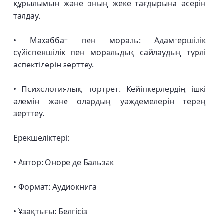
құрылымын және оның жеке тағдырына әсерін
талдау.
• Махаббат пен мораль: Адамгершілік
сүйіспеншілік пен моральдық сайлаудың түрлі
аспектілерін зерттеу.
• Психологиялық портрет: Кейіпкерлердің ішкі
әлемін және олардың уәждемелерін терең
зерттеу.
Ерекшеліктері:
• Автор: Оноре де Бальзак
• Формат: Аудиокнига
• Ұзақтығы: Белгісіз