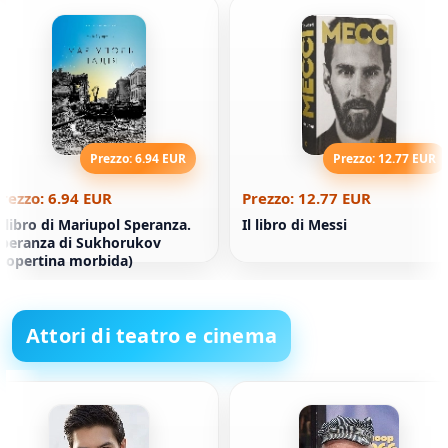
Prezzo: 6.94 EUR
Prezzo: 12.77 EUR
rezzo: 6.94 EUR
Prezzo: 12.77 EUR
l libro di Mariupol Speranza.
Il libro di Messi
peranza di Sukhorukov
Copertina morbida)
Attori di teatro e cinema