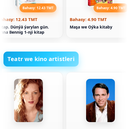
Bahasy: 12.43 TMT
Bahasy: 4.90 TMT
Bahasy: 12.43 TMT
Bahasy: 4.90 TMT
itap. Dünýä ýarylan gün.
Maşa we Oýka kitaby
nna Bennig 1-nji kitap
Teatr we kino artistleri