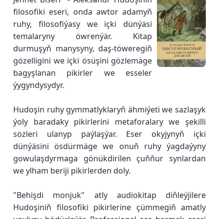
filosofiki eseri, onda awtor adamyň
ruhy, filosofiýasy we içki dünýäsi
temalaryny öwrenýär. Kitap
durmuşyň manysyny, daş-töweregiň
gözelligini we içki ösüşini gözlemäge
bagyşlanan pikirler we esseler
ýygyndysydyr.
Hudoşin ruhy gymmatlyklaryň ähmiýeti we sazlaşyk
ýoly baradaky pikirlerini metaforalary we şekilli
sözleri ulanyp paýlaşýar. Eser okyjynyň içki
dünýäsini ösdürmäge we onuň ruhy ýagdaýyny
gowulaşdyrmaga gönükdirilen çuňňur synlardan
we ylham beriji pikirlerden doly.
"Behişdi monjuk" atly audiokitap diňleýjilere
Hudoşiniň filosofiki pikirlerine çümmegiň amatly