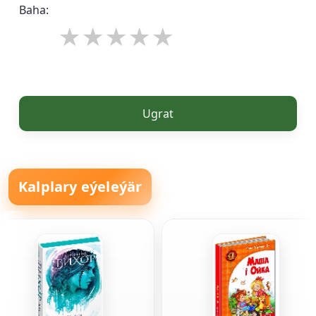
Baha:
Ugrat
Kalplary eýeleýär