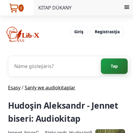
KITAP DÜKANY
0
Giriş
Registrasiýa
Tap
Esasy
/
Sanly we audiokitaplar
Hudoşin Aleksandr - Jennet
biseri: Audiokitap
Jennet biseri" - Aleksandr Hudoşiniň