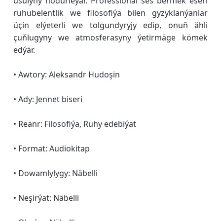
usulyny hödürleýär. Professional ses bermek eseri
ruhubelentlik we filosofiýa bilen gyzyklanýanlar
üçin elýeterli we tolgundyryjy edip, onuň ähli
çuňlugyny we atmosferasyny ýetirmäge kömek
edýär.
• Awtory: Aleksandr Hudoşin
• Ady: Jennet biseri
• Reanr: Filosofiýa, Ruhy edebiýat
• Format: Audiokitap
• Dowamlylygy: Näbelli
• Neşirýat: Näbelli