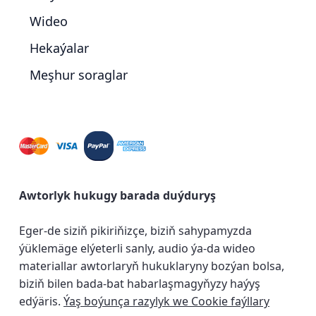
Wideo
Hekaýalar
Meşhur soraglar
Awtorlyk hukugy barada duýduryş
Eger-de siziň pikiriňizçe, biziň sahypamyzda
ýüklemäge elýeterli sanly, audio ýa-da wideo
materiallar awtorlaryň hukuklaryny bozýan bolsa,
biziň bilen bada-bat habarlaşmagyňyzy haýyş
edýäris.
Ýaş boýunça razylyk we Cookie faýllary