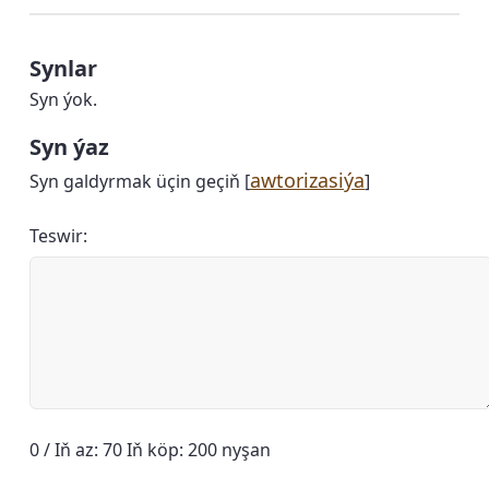
Synlar
Syn ýok.
Syn ýaz
awtorizasiýa
Syn galdyrmak üçin geçiň [
]
Teswir:
0 / Iň az: 70 Iň köp: 200 nyşan