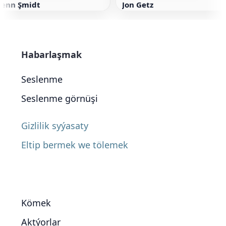
Renn Şmidt
Jon Getz
Habarlaşmak
Seslenme
Seslenme görnüşi
Gizlilik syýasaty
Eltip bermek we tölemek
Kömek
Aktýorlar