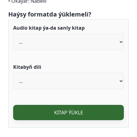
• Okaýar: Näbelli
Haýsy formatda ýüklemeli?
Audio kitap ýa-da sanly kitap
Kitabyň dili
KITAP ÝÜKLE