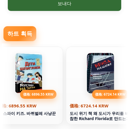
보내다
하트 획득
価格: 6896.55 KRW
価格: 6724.14 KRW
価格: 6896.55 KRW
価格: 6724.14 KRW
책 스파이 키즈. 바퀴벌레 사냥꾼
도시 위기 책 왜 도시가 우리를 비
참한 Richard Florida로 만드는