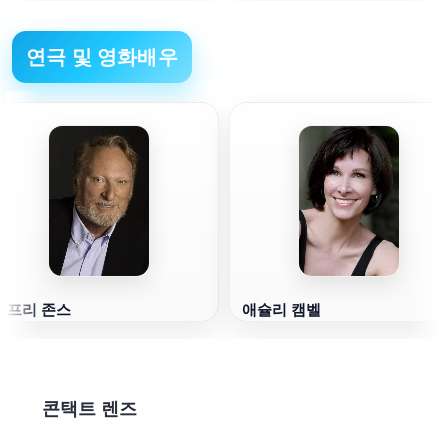
연극 및 영화배우
제프리 존스
애슐리 캠벨
콘택트 렌즈