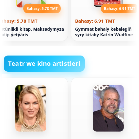
Bahasy: 5.78 TMT
Bahasy: 6.91 TMT
Bahasy: 5.78 TMT
Bahasy: 6.91 TMT
stünlikli kitap. Maksadymyza
Gymmat bahaly kebelegiň
ädip ýetýäris
syry kitaby Katrin Wudfine
Teatr we kino artistleri