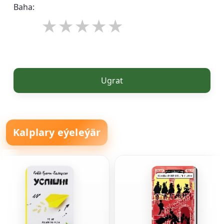
Baha:
Ugrat
Kalplary eýeleýär