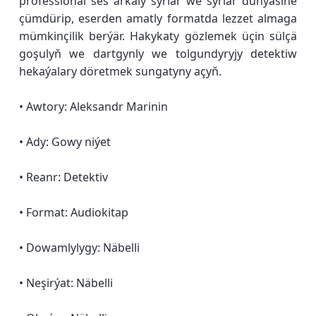
professional ses arkaly syrlar we syrlar dünýäsine
çümdürip, eserden amatly formatda lezzet almaga
mümkinçilik berýär. Hakykaty gözlemek üçin sülçä
goşulyň we dartgynly we tolgundyryjy detektiw
hekaýalary döretmek sungatyny açyň.
• Awtory: Aleksandr Marinin
• Ady: Gowy niýet
• Reanr: Detektiv
• Format: Audiokitap
• Dowamlylygy: Näbelli
• Neşirýat: Näbelli