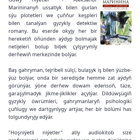
Marininanyň ussatlyk bilen gurlan
sýu plotetleri we çuňňur keşpleri
bilen tanalýan gyzykly detektiw
romany. Bu eserde okyjy her bir
hereketiň öňünden aýdyp bolmajak
netijeleri bolup biljek çylşyrymly
derňewiň merkezinde bolýar.
Baş gahryman, tejribeli sülçi, bulaşyk iş bilen ýüzbe-
ýüz bolýar, onda bir seredişde hemme zat aýdyň
görünýär, ýöne derňew dowam edensoň, täze,
garaşylmadyk jikme-jiklikler açylýar. Dildüwşügiň
gyzykly öwrümleri, gahrymanlaryň psihologiki
çuňlugy we dartgynlygy artýar, her bir bölümi has
tolgundyryjy edýär.
"Hoşniýetli niýetler" atly audiokitob size