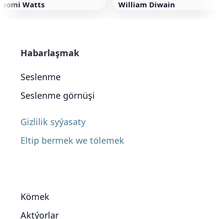
Naomi Watts
William Diwain
Habarlaşmak
Seslenme
Seslenme görnüşi
Gizlilik syýasaty
Eltip bermek we tölemek
Kömek
Aktýorlar