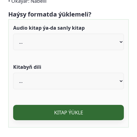
• Okaýar: Näbelli
Haýsy formatda ýüklemeli?
Audio kitap ýa-da sanly kitap
Kitabyň dili
KITAP ÝÜKLE