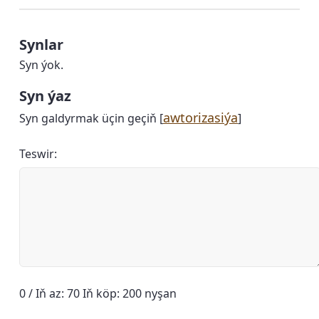
Synlar
Syn ýok.
Syn ýaz
awtorizasiýa
Syn galdyrmak üçin geçiň [
]
Teswir:
0 / Iň az: 70 Iň köp: 200 nyşan