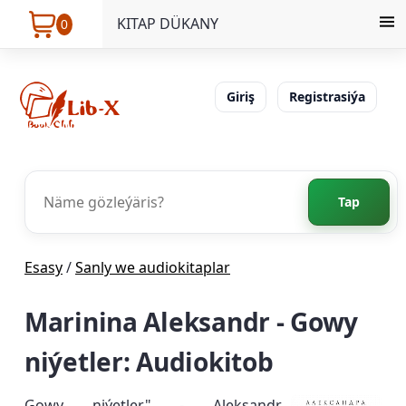
KITAP DÜKANY
0
Giriş
Registrasiýa
Tap
Esasy
/
Sanly we audiokitaplar
Marinina Aleksandr - Gowy
niýetler: Audiokitob
Gowy niýetler" - Aleksandr