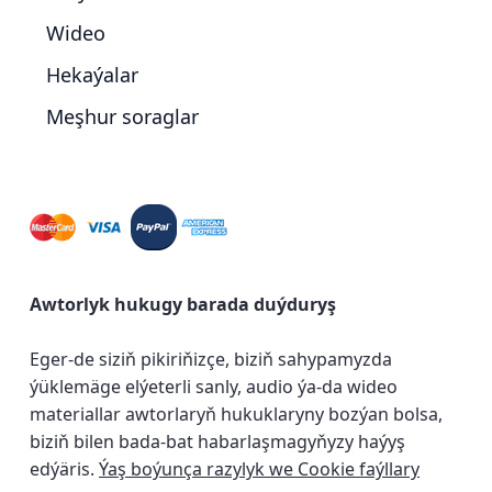
Wideo
Hekaýalar
Meşhur soraglar
Awtorlyk hukugy barada duýduryş
Eger-de siziň pikiriňizçe, biziň sahypamyzda
ýüklemäge elýeterli sanly, audio ýa-da wideo
materiallar awtorlaryň hukuklaryny bozýan bolsa,
biziň bilen bada-bat habarlaşmagyňyzy haýyş
edýäris.
Ýaş boýunça razylyk we Cookie faýllary