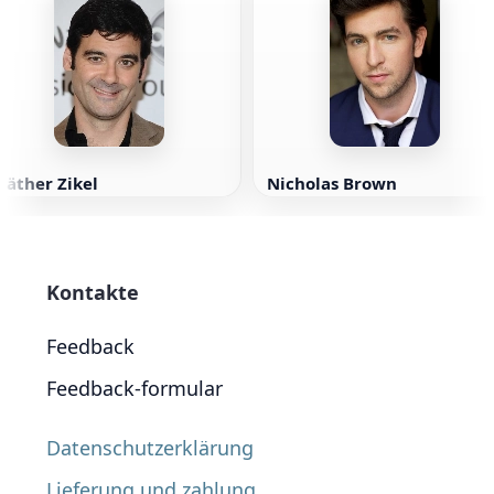
Mäther Zikel
Nicholas Brown
Kontakte
Feedback
Feedback-formular
Datenschutzerklärung
Lieferung und zahlung