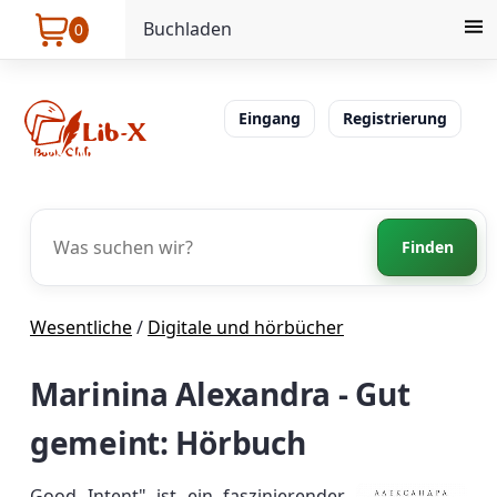
Buchladen
0
Eingang
Registrierung
Finden
Wesentliche
/
Digitale und hörbücher
Marinina Alexandra - Gut
gemeint: Hörbuch
Good Intent" ist ein faszinierender