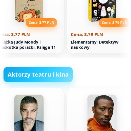
Cena: 3.77 PLN
Cena: 8.79 PLN
ena: 3.77 PLN
Cena: 8.79 PLN
siążka Judy Moody i
Elementarny! Detektyw
askotka porażki. Księga 11
naukowy
Aktorzy teatru i kina