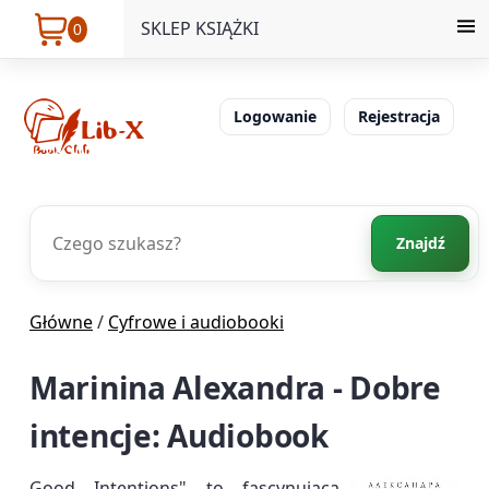
SKLEP KSIĄŻKI
0
Logowanie
Rejestracja
Znajdź
Główne
/
Cyfrowe i audiobooki
Marinina Alexandra - Dobre
intencje: Audiobook
Good Intentions" to fascynująca