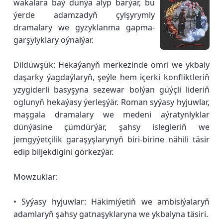
wakalara baý dünýä alyp barýar, bu
ýerde adamzadyň çylşyrymly
dramalary we gyzyklanma gapma-
garşylyklary oýnalýar.
Dildüwşük: Hekaýanyň merkezinde ömri we ykbaly
daşarky ýagdaýlaryň, şeýle hem içerki konfliktleriň
yzygiderli basyşyna sezewar bolýan güýçli lideriň
oglunyň hekaýasy ýerleşýär. Roman syýasy hyjuwlar,
maşgala dramalary we medeni aýratynlyklar
dünýäsine çümdürýär, şahsy islegleriň we
jemgyýetçilik garaşyşlarynyň biri-birine nähili täsir
edip biljekdigini görkezýär.
Mowzuklar:
• Syýasy hyjuwlar: Häkimiýetiň we ambisiýalaryň
adamlaryň şahsy gatnaşyklaryna we ykbalyna täsiri.