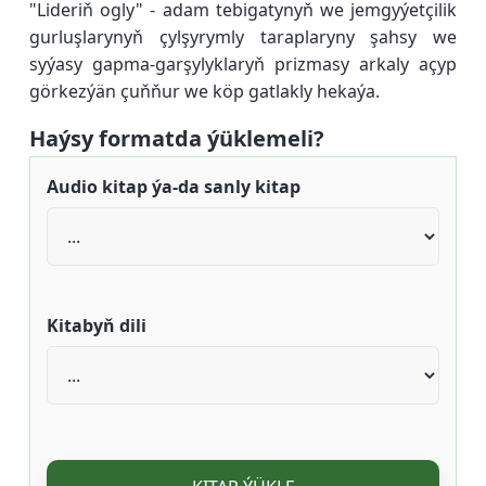
"Lideriň ogly" - adam tebigatynyň we jemgyýetçilik
gurluşlarynyň çylşyrymly taraplaryny şahsy we
syýasy gapma-garşylyklaryň prizmasy arkaly açyp
görkezýän çuňňur we köp gatlakly hekaýa.
Haýsy formatda ýüklemeli?
Audio kitap ýa-da sanly kitap
Kitabyň dili