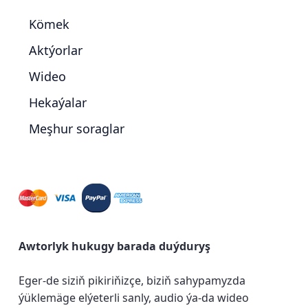
Kömek
Aktýorlar
Wideo
Hekaýalar
Meşhur soraglar
Awtorlyk hukugy barada duýduryş
Eger-de siziň pikiriňizçe, biziň sahypamyzda
ýüklemäge elýeterli sanly, audio ýa-da wideo