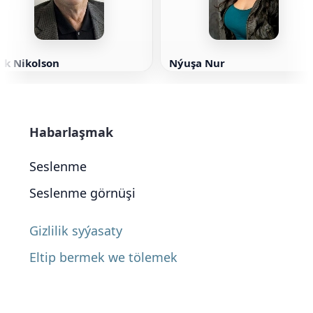
ek Nikolson
Nýuşa Nur
Habarlaşmak
Seslenme
Seslenme görnüşi
Gizlilik syýasaty
Eltip bermek we tölemek