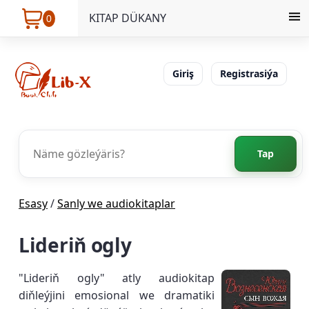
KITAP DÜKANY
0
Giriş
Registrasiýa
Tap
Esasy
/
Sanly we audiokitaplar
Lideriň ogly
"Lideriň ogly" atly audiokitap
diňleýjini emosional we dramatiki