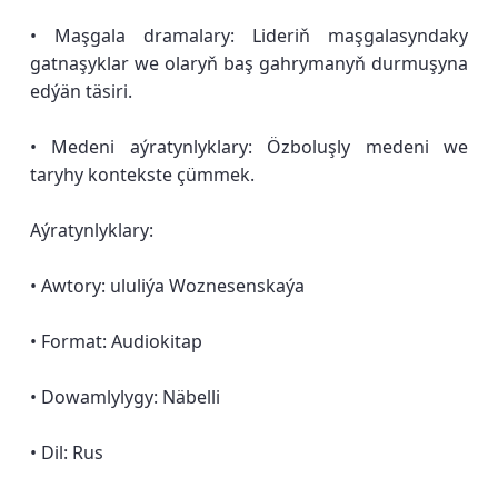
• Maşgala dramalary: Lideriň maşgalasyndaky
gatnaşyklar we olaryň baş gahrymanyň durmuşyna
edýän täsiri.
• Medeni aýratynlyklary: Özboluşly medeni we
taryhy kontekste çümmek.
Aýratynlyklary:
• Awtory: ululiýa Woznesenskaýa
• Format: Audiokitap
• Dowamlylygy: Näbelli
• Dil: Rus