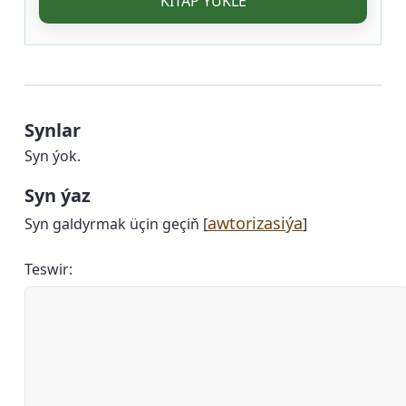
KITAP ÝÜKLE
Synlar
Syn ýok.
Syn ýaz
awtorizasiýa
Syn galdyrmak üçin geçiň [
]
Teswir: