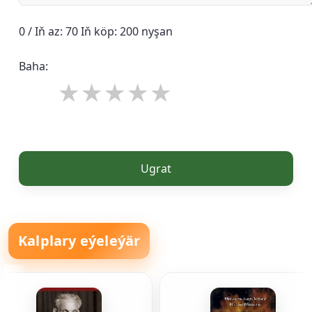
0 / Iň az: 70 Iň köp: 200 nyşan
Baha:
Ugrat
Kalplary eýeleýär