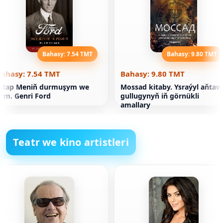
Bahasy: 7.54 TMT
Bahasy: 9.80 TMT
Bahasy: 7.54 TMT
Bahasy: 9.80 TMT
Kitap Meniň durmuşym we
Mossad kitaby. Ysraýyl aňtaw
şim. Genri Ford
gullugynyň iň görnükli
amallary
Teatr we kino artistleri