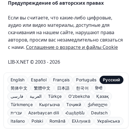
Предупреждение об авторских правах
Если вы считаете, что какие-либо цифровые,
аудио или видео материалы, доступные для
скачивания на нашем сайте, нарушают права
авторов, просим вас незамедлительно связаться
с нами.
Соглашение о возрасте и файлы Cookie
LIB-X.NET © 2003 - 2026
English
Español
Français
Português
Русский
简体中文
繁體中文
日本語
한국어
हिन्दी
فارسی
العربية
Türkçe
Oʻzbekcha
Қазақ
Türkmençe
Кыргызча
Тоҷикӣ
ქართული
עברית
Azərbaycan dili
Հայերեն
Deutsch
Italiano
Polski
Română
Ελληνικά
Українська