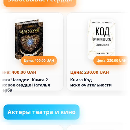
Цена: 400.00 UAH
Цена: 230.00 UAH
Цена: 400.00 UAH
Цена: 230.00 UAH
нига Часодии. Книга 2
Книга Код
Часовое сердце Наталья
исключительности
Щерба
Актеры театра и кино