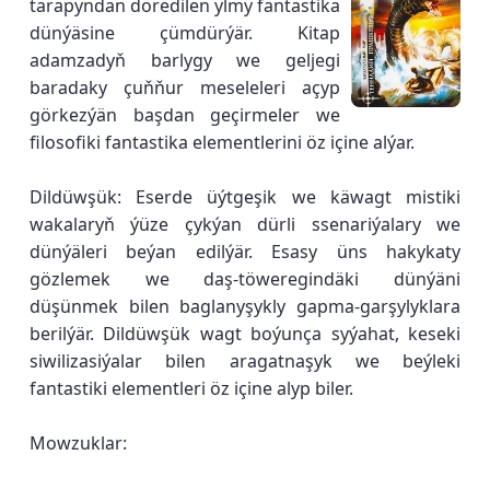
tarapyndan döredilen ylmy fantastika
dünýäsine çümdürýär. Kitap
adamzadyň barlygy we geljegi
baradaky çuňňur meseleleri açyp
görkezýän başdan geçirmeler we
filosofiki fantastika elementlerini öz içine alýar.
Dildüwşük: Eserde üýtgeşik we käwagt mistiki
wakalaryň ýüze çykýan dürli ssenariýalary we
dünýäleri beýan edilýär. Esasy üns hakykaty
gözlemek we daş-töweregindäki dünýäni
düşünmek bilen baglanyşykly gapma-garşylyklara
berilýär. Dildüwşük wagt boýunça syýahat, keseki
siwilizasiýalar bilen aragatnaşyk we beýleki
fantastiki elementleri öz içine alyp biler.
Mowzuklar: