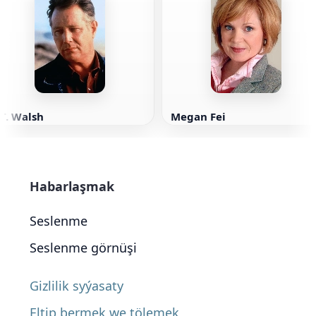
.T. Walsh
Megan Fei
Habarlaşmak
Seslenme
Seslenme görnüşi
Gizlilik syýasaty
Eltip bermek we tölemek