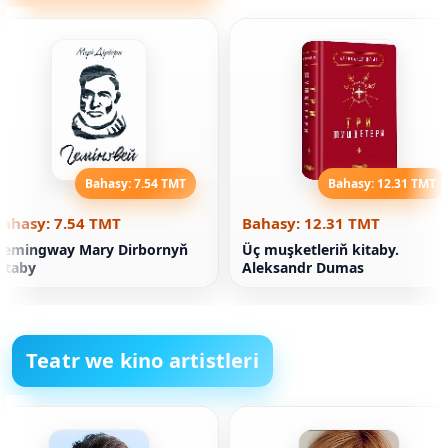
Bahasy: 7.54 TMT
Bahasy: 12.31 TMT
Bahasy: 7.54 TMT
Bahasy: 12.31 TMT
Hemingway Mary Dirbornyň
Üç muşketleriň kitaby.
itaby
Aleksandr Dumas
Teatr we kino artistleri