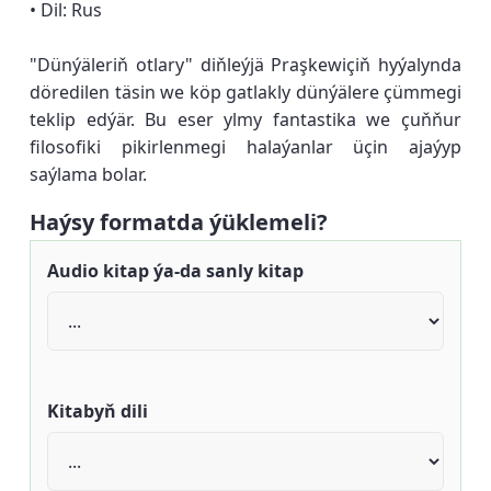
• Dil: Rus
"Dünýäleriň otlary" diňleýjä Praşkewiçiň hyýalynda
döredilen täsin we köp gatlakly dünýälere çümmegi
teklip edýär. Bu eser ylmy fantastika we çuňňur
filosofiki pikirlenmegi halaýanlar üçin ajaýyp
saýlama bolar.
Haýsy formatda ýüklemeli?
Audio kitap ýa-da sanly kitap
Kitabyň dili