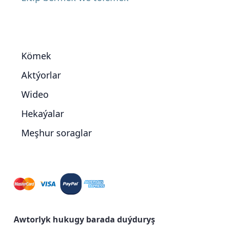
Kömek
Aktýorlar
Wideo
Hekaýalar
Meşhur soraglar
Awtorlyk hukugy barada duýduryş