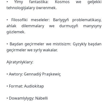
• Ylmy fantastika: Kosmos we geljekki
tehnologiýalary öwrenmek.
• Filosofiki meseleler: Barlygyň problematikasy,
ahlak dilemmalary we durmuşyň manysyny
gözlemek.
• Başdan geçirmeler we mistisizm: Gyzykly başdan
geçirmeler we syrly wakalar.
Aýratynlyklary:
• Awtory: Gennadiý Praşkewiç
• Format: Audiokitap
• Dowamlylygy: Näbelli