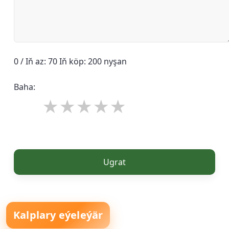
0 / Iň az: 70 Iň köp: 200 nyşan
Baha:
Ugrat
Kalplary eýeleýär