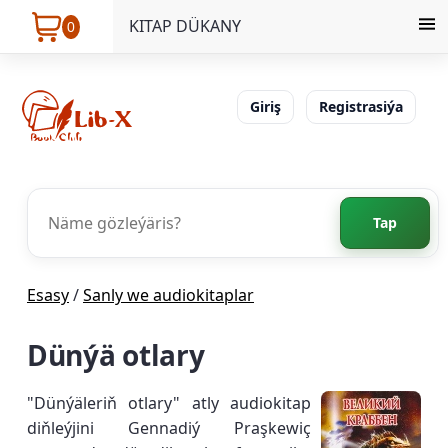
KITAP DÜKANY
0
Giriş
Registrasiýa
Tap
Esasy
/
Sanly we audiokitaplar
Dünýä otlary
"Dünýäleriň otlary" atly audiokitap
diňleýjini Gennadiý Praşkewiç