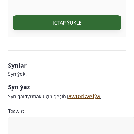
KITAP ÝÜKLE
Synlar
Syn ýok.
Syn ýaz
awtorizasiýa
Syn galdyrmak üçin geçiň [
]
Teswir: