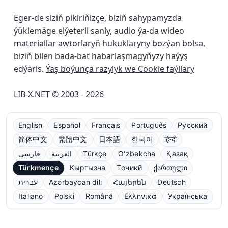
Eger-de siziň pikiriňizçe, biziň sahypamyzda
ýüklemäge elýeterli sanly, audio ýa-da wideo
materiallar awtorlaryň hukuklaryny bozýan bolsa,
biziň bilen bada-bat habarlaşmagyňyzy haýyş
edýäris.
Ýaş boýunça razylyk we Cookie faýllary
LIB-X.NET © 2003 - 2026
English
Español
Français
Português
Русский
简体中文
繁體中文
日本語
한국어
हिन्दी
فارسی
العربية
Türkçe
Oʻzbekcha
Қазақ
Türkmençe
Кыргызча
Тоҷикӣ
ქართული
עברית
Azərbaycan dili
Հայերեն
Deutsch
Italiano
Polski
Română
Ελληνικά
Українська