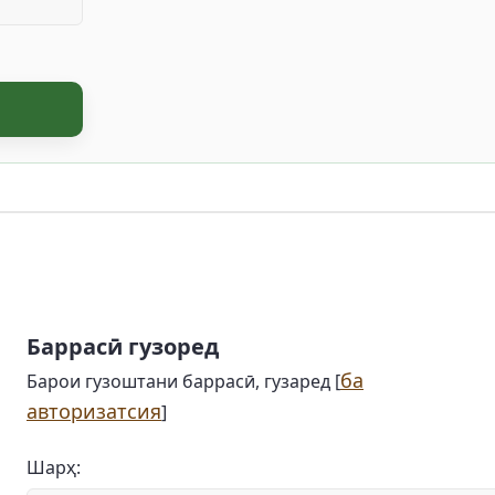
Баррасӣ гузоред
ба
Барои гузоштани баррасӣ, гузаред [
авторизатсия
]
Шарҳ: