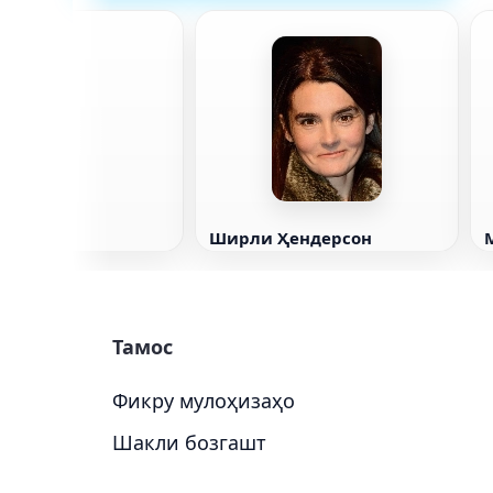
 Уокер
Ширли Ҳендерсон
Тамос
Фикру мулоҳизаҳо
Шакли бозгашт