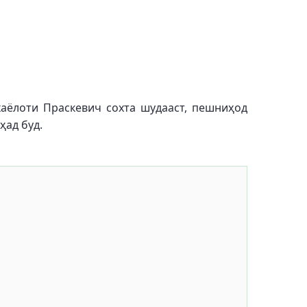
аёлоти Праскевич сохта шудааст, пешниҳод
ҳад буд.