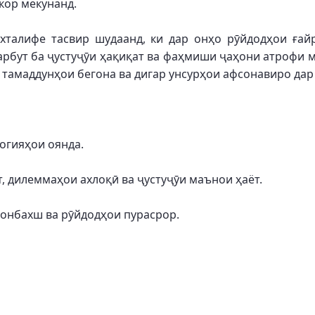
кор мекунанд.
хталифе тасвир шудаанд, ки дар онҳо рӯйдодҳои ғай
рбут ба ҷустуҷӯи ҳақиқат ва фаҳмиши ҷаҳони атрофи м
 тамаддунҳои бегона ва дигар унсурҳои афсонавиро дар 
огияҳои оянда.
, дилеммаҳои ахлоқӣ ва ҷустуҷӯи маънои ҳаёт.
ҷонбахш ва рӯйдодҳои пурасрор.