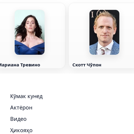
Мариана Тревино
Скотт Чӯпон
Кӯмак кунед
Актёрон
Видео
Ҳикояҳо