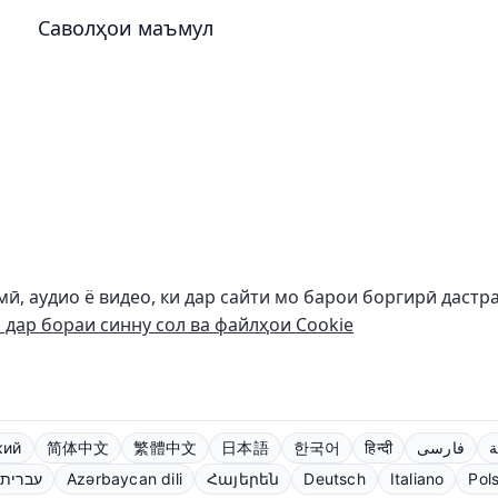
Саволҳои маъмул
мӣ, аудио ё видео, ки дар сайти мо барои боргирӣ даст
дар бораи синну сол ва файлҳои Cookie
кий
简体中文
繁體中文
日本語
한국어
हिन्दी
فارسی
ة
עברית
Azərbaycan dili
Հայերեն
Deutsch
Italiano
Pols