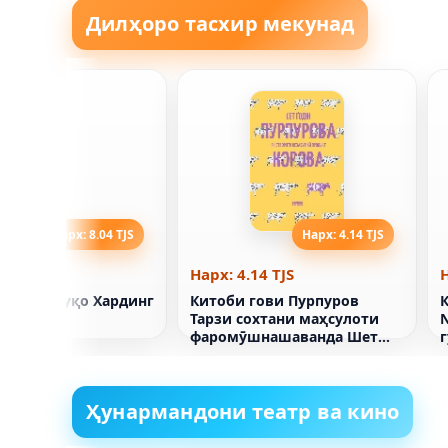
Дилҳоро тасхир мекунад
Нарх: 8.04 TJS
Нарх: 4.14 TJS
04 TJS
Нарх: 4.14 TJS
Н
ҳамла. Луқо Хардинг
Китоби гови Пурпуров
Тарзи сохтани маҳсулоти
N
фаромӯшнашаванда Шет
Годинг
Ҳунармандони театр ва кино