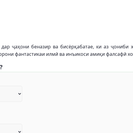
дар ҷаҳони беназир ва бисёрқабатае, ки аз ҷониби х
дорони фантастикаи илмӣ ва инъикоси амиқи фалсафӣ хо
?