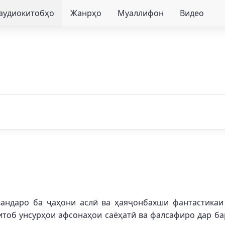
 аудиокитобҳо
Жанрҳо
Муаллифон
Видео
авандаро ба ҷаҳони аслӣ ва ҳаяҷонбахши фантастикаи
итоб унсурҳои афсонаҳои саёҳатӣ ва фалсафиро дар ба