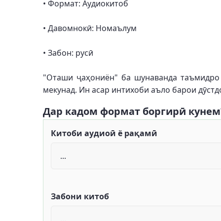
• Формат: Аудиокитоб
• Давомнокӣ: Номаълум
• Забон: русӣ
"Оташи ҷаҳониён" ба шунаванда таъмидро 
мекунад. Ин асар интихоби аъло барои дӯст
Дар кадом формат боргирӣ кунем
Китоби аудиоӣ ё рақамӣ
Забони китоб