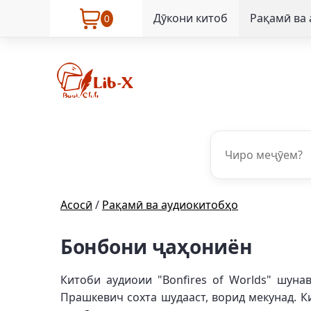
Дӯкони китоб
Рақамӣ ва
0
Асосӣ
/
Рақамӣ ва аудиокитобҳо
Бонбони ҷаҳониён
Китоби аудиоии "Bonfires of Worlds" шун
Прашкевич сохта шудааст, ворид мекунад. К