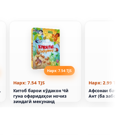
Нарх: 7.54 TJS
Нарх: 2
Нарх: 7.54 TJS
Нарх: 2.99 TJS
.
Китоб барои кӯдакон Чӣ
Афсонаи бачагона Т
гуна офаридаҳои ночиз
Ант (ба забони русӣ)
зиндагӣ мекунанд