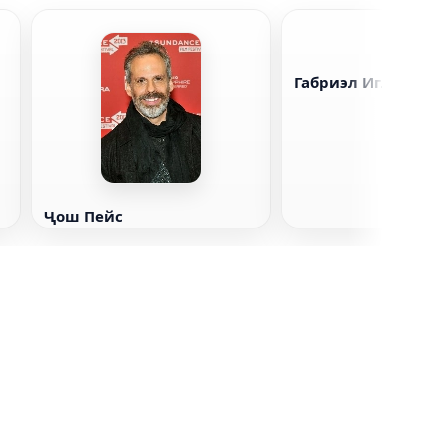
Габриэл Иглесяс
Ҷош Пейс