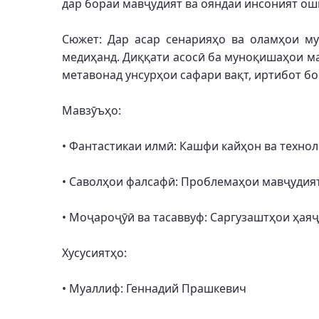
дар бораи мавҷудият ва ояндаи инсоният ош
Сюжет: Дар асар сенарияҳо ва оламҳои му
медиҳанд. Диққати асосӣ ба муноқишаҳои ма
метавонад унсурҳои сафари вақт, иртибот бо
Мавзӯъҳо:
• Фантастикаи илмӣ: Кашфи кайҳон ва технол
• Саволҳои фалсафӣ: Проблемаҳои мавҷудият
• Моҷароҷӯӣ ва тасаввуф: Саргузаштҳои ҳая
Хусусиятҳо:
• Муаллиф: Геннадий Прашкевич