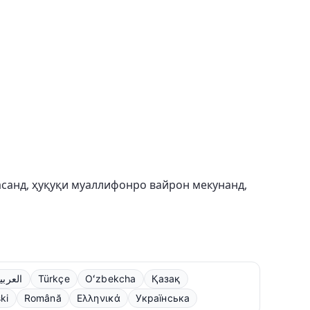
расанд, ҳуқуқи муаллифонро вайрон мекунанд,
العربي
Türkçe
Oʻzbekcha
Қазақ
ki
Română
Ελληνικά
Українська