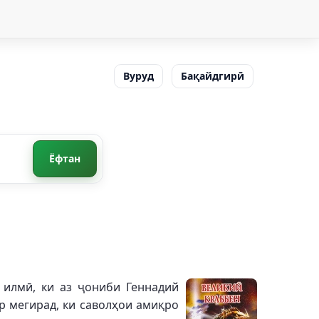
Вуруд
Бақайдгирӣ
Ёфтан
 илмӣ, ки аз ҷониби Геннадий
р мегирад, ки саволҳои амиқро