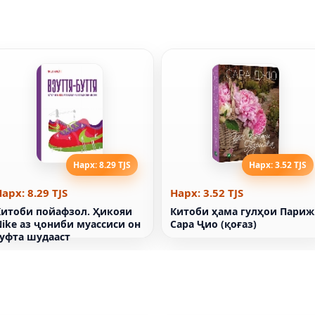
Нарх: 8.29 TJS
Нарх: 3.52 TJS
арх: 8.29 TJS
Нарх: 3.52 TJS
Китоби пойафзол. Ҳикояи
Китоби ҳама гулҳои Париж
ike аз ҷониби муассиси он
Сара Ҷио (қоғаз)
гуфта шудааст