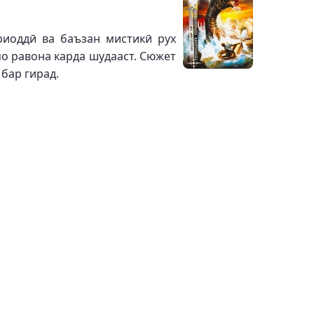
риоддӣ ва баъзан мистикӣ рух
о равона карда шудааст. Сюжет
бар гирад.