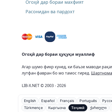
Огоҳӣ дар бораи махфият
Расонидан ва пардохт
Огоҳӣ дар бораи ҳуқуқи муаллиф
Агар шумо фикр кунед, ки баъзе маводи рақа
лутфан фавран бо мо тамос гиред.
Шартнома 
LIB-X.NET © 2003 - 2026
English
Español
Français
Português
Русс
Türkmençe
Кыргызча
Тоҷикӣ
ქართული