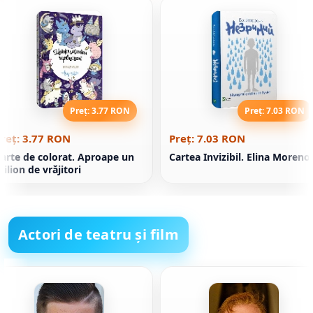
Preț: 3.77 RON
Preț: 7.03 RON
reț: 3.77 RON
Preț: 7.03 RON
arte de colorat. Aproape un
Cartea Invizibil. Elina Moreno
ilion de vrăjitori
Actori de teatru și film