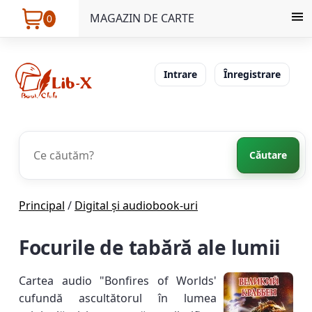
MAGAZIN DE CARTE
0
Intrare
Înregistrare
Căutare
Principal
/
Digital și audiobook-uri
Focurile de tabără ale lumii
Cartea audio "Bonfires of Worlds'
cufundă ascultătorul în lumea