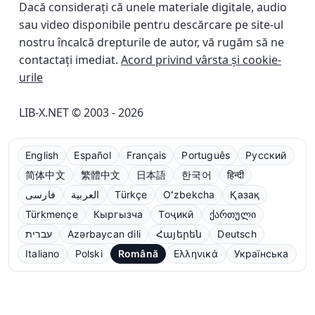
Dacă considerați că unele materiale digitale, audio
sau video disponibile pentru descărcare pe site-ul
nostru încalcă drepturile de autor, vă rugăm să ne
contactați imediat.
Acord privind vârsta și cookie-
urile
LIB-X.NET © 2003 - 2026
English
Español
Français
Português
Русский
简体中文
繁體中文
日本語
한국어
हिन्दी
فارسی
العربية
Türkçe
Oʻzbekcha
Қазақ
Türkmençe
Кыргызча
Тоҷикӣ
ქართული
עברית
Azərbaycan dili
Հայերեն
Deutsch
Italiano
Polski
Română
Ελληνικά
Українська