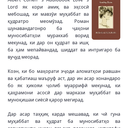
Lord як кори амиқ ва эҳсосӣ
мебошад, ки мавзӯи муҳаббат ва
қудратро меомӯзад. Роман
шунавандагонро ба ҷаҳони
муносибатҳои мураккаб ворид
мекунад, ки дар он қудрат ва ишқ
ба ҳам мепайвандад, шиддат ва интригаро ба
вуҷуд меорад.
Коэн, ки бо маҳорати эҷоди аломатҳои равшан
ва қабатиаш маъруф аст, дар ин асар хонандаро
бо як ҳикояи ҷолиб муаррифӣ мекунад, ки
қаҳрамони асосӣ дар маркази муҳаббат ва
муноқишаи сиёсӣ қарор мегирад.
Дар асар таҳқиқ карда мешавад, ки чӣ гуна
муҳаббат ва қудрат ба муносибатҳо ва