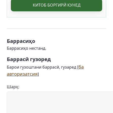
КИТОБ БОРГИРӢ КУНЕД
Баррасиҳо
Баррасиҳо нестанд.
Баррасӣ гузоред
ба
Барои гузоштани баррасӣ, гузаред [
авторизатсия
]
Шарҳ: