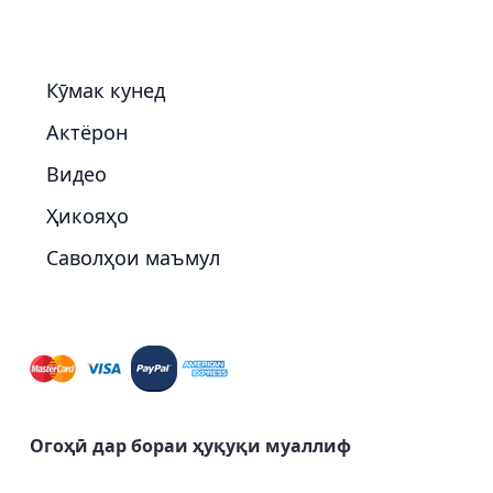
Кӯмак кунед
Актёрон
Видео
Ҳикояҳо
Саволҳои маъмул
Огоҳӣ дар бораи ҳуқуқи муаллиф