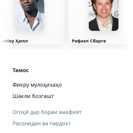
Dewley Ҳилл
Рафаэл Сбарге
Тамос
Фикру мулоҳизаҳо
Шакли бозгашт
Огоҳӣ дар бораи махфият
Расонидан ва пардохт