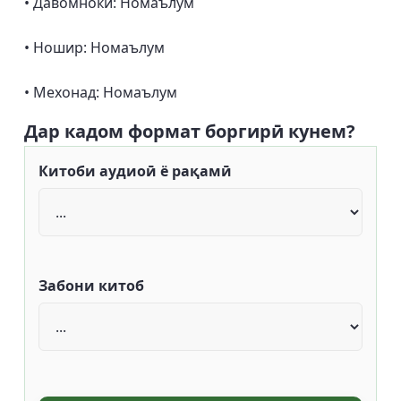
• Давомнокӣ: Номаълум
• Ношир: Номаълум
• Мехонад: Номаълум
Дар кадом формат боргирӣ кунем?
Китоби аудиоӣ ё рақамӣ
Забони китоб