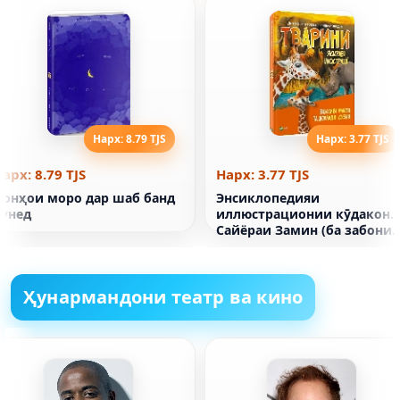
Нарх: 8.79 TJS
Нарх: 3.77 TJS
арх: 8.79 TJS
Нарх: 3.77 TJS
Ҷонҳои моро дар шаб банд
Энсиклопедияи
кунед
иллюстрационии кӯдакон.
Сайёраи Замин (ба забони
украинӣ)
Ҳунармандони театр ва кино