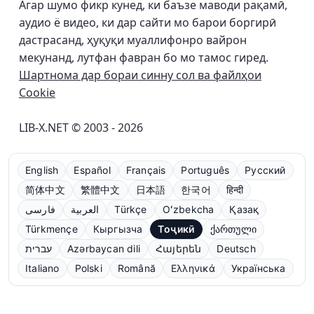
Агар шумо фикр кунед, ки баъзе маводи рақамӣ,
аудио ё видео, ки дар сайти мо барои боргирӣ
дастрасанд, ҳуқуқи муаллифонро вайрон
мекунанд, лутфан фавран бо мо тамос гиред.
Шартнома дар бораи синну сол ва файлҳои
Cookie
LIB-X.NET © 2003 - 2026
English
Español
Français
Português
Русский
简体中文
繁體中文
日本語
한국어
हिन्दी
فارسی
العربية
Türkçe
Oʻzbekcha
Қазақ
Türkmençe
Кыргызча
Тоҷикӣ
ქართული
עברית
Azərbaycan dili
Հայերեն
Deutsch
Italiano
Polski
Română
Ελληνικά
Українська