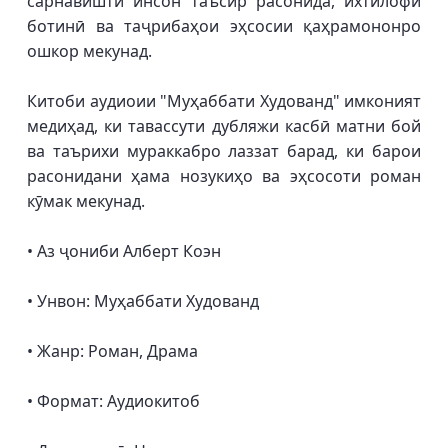
сарнавишти инсон таъсир расонида, ихтилофи
ботинӣ ва таҷрибаҳои эҳсосии қаҳрамононро
ошкор мекунад.
Китоби аудиоии "Муҳаббати Худованд" имконият
медиҳад, ки тавассути дубляжи касбӣ матни бой
ва таърихи мураккабро лаззат барад, ки барои
расонидани ҳама нозукиҳо ва эҳсосоти роман
кӯмак мекунад.
• Аз ҷониби Алберт Коэн
• Унвон: Муҳаббати Худованд
• Жанр: Роман, Драма
• Формат: Аудиокитоб