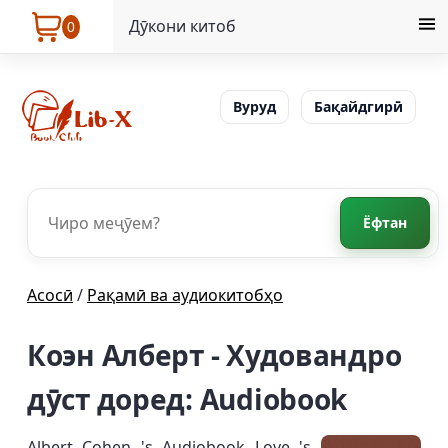
Дӯкони китоб
0
Вуруд
Бақайдгирӣ
Ёфтан
Асосӣ
/
Рақамӣ ва аудиокитобҳо
Коэн Алберт - Худовандро
дӯст доред: Audiobook
Albert Cohen 's Audiobook Love 's