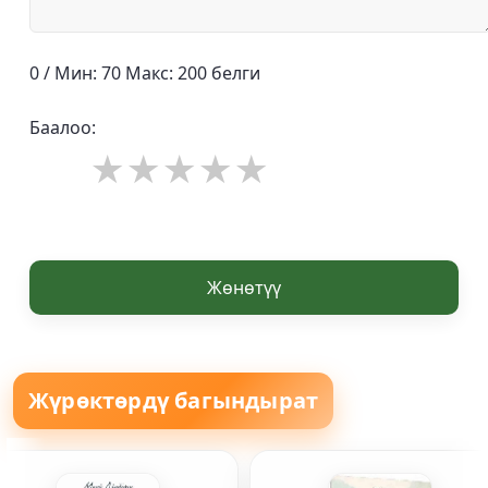
0 / Мин: 70 Макс: 200 белги
Баалоо:
Жөнөтүү
Жүрөктөрдү багындырат