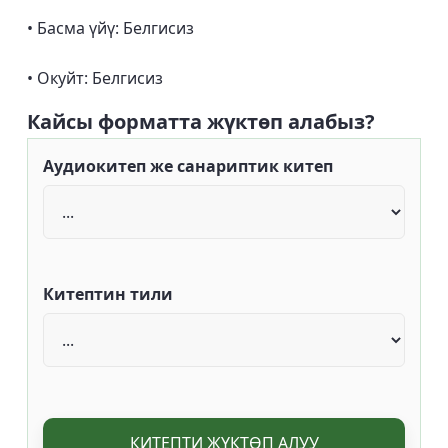
• Басма үйү: Белгисиз
• Окуйт: Белгисиз
Кайсы форматта жүктөп алабыз?
Аудиокитеп же санариптик китеп
Китептин тили
КИТЕПТИ ЖҮКТӨП АЛУУ