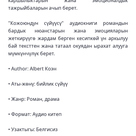
каршылыктарын жана эмоционалдык
тажрыйбаларын ачып берет.
"Кожоюндун сүйүүсү" аудиокниги романдын
бардык нюанстарын жана эмоцияларын
жеткирүүгө жардам берген кесипкөй үн аркылуу
бай тексттен жана татаал окуядан ырахат алууга
мүмкүнчүлүк берет.
• Author: Albert Коэн
• Аты-жөнү: бийлик сүйүү
• Жанр: Роман, драма
• Формат: Аудио китеп
• Узактыгы: Белгисиз