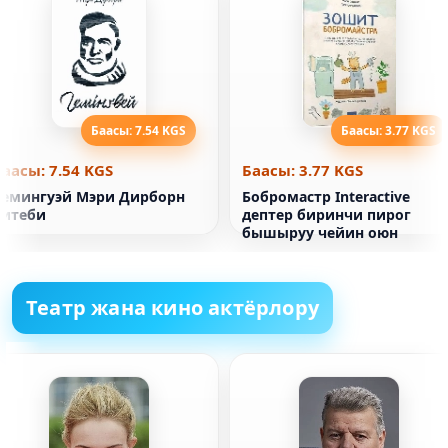
Баасы: 7.54 KGS
Баасы: 3.77 KGS
Баасы: 7.54 KGS
Баасы: 3.77 KGS
Хемингуэй Мэри Дирборн
Бобромастр Interactive
китеби
дептер биринчи пирог
бышыруу чейин оюн
Театр жана кино актёрлору