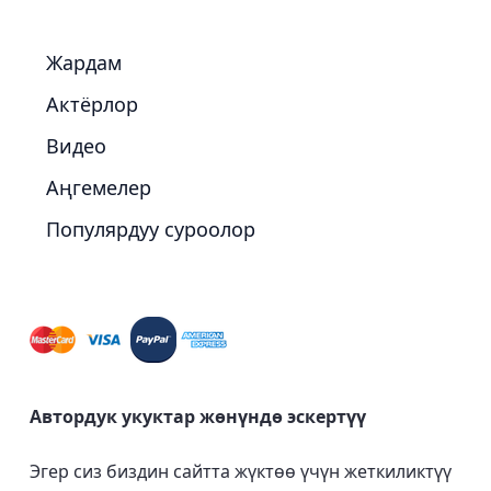
Жардам
Актёрлор
Видео
Аңгемелер
Популярдуу суроолор
Автордук укуктар жөнүндө эскертүү
Эгер сиз биздин сайтта жүктөө үчүн жеткиликтүү