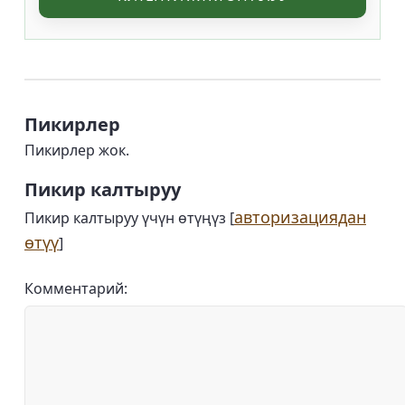
Пикирлер
Пикирлер жок.
Пикир калтыруу
авторизациядан
Пикир калтыруу үчүн өтүңүз [
өтүү
]
Комментарий: