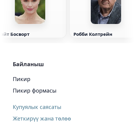
Кейт Босворт
Робби Колтрейн
Байланыш
Пикир
Пикир формасы
Купуялык саясаты
Жеткирүү жана төлөө