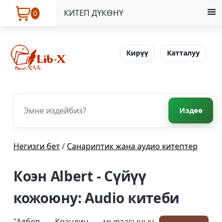
КИТЕП ДҮКӨНҮ
0
Кирүү
Катталуу
Издөө
Негизги бет
/
Санариптик жана аудио китептер
Коэн Albert - Сүйүү
кожоюну: Audio китеби
"Албер Коэндин мырзасынын