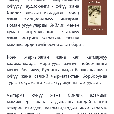
сүйүүсү" аудиокниги - сүйүү жана
бийлик темасын изилдеген терең
жана эмоционалдуу чыгарма.
Роман угуучуларды бийлик менен
кумар чырмалышкан, чыңалуу
жана интрига жараткан татаал
мамилелердин дүйнөсүнө алып барат.
Коэн, жаркыраган жана көп катмарлуу
каармандарды жаратууда өзүнүн чеберчилиги
менен белгилүү, бул чыгармада башкы каарман
сүйүү жана саясий чыр-чатактын борборунда
турган окурманга кызыктуу окуяны тартуулайт.
Чыгарма сүйүү жана бийлик адамдык
мамилелерге жана тагдырларга кандай таасир
этээрин изилдеп, каармандардын ички карама-