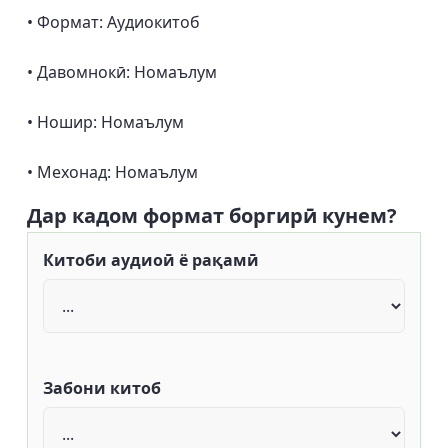
• Формат: Аудиокитоб
• Давомнокӣ: Номаълум
• Ношир: Номаълум
• Мехонад: Номаълум
Дар кадом формат боргирӣ кунем?
Китоби аудиоӣ ё рақамӣ
Забони китоб