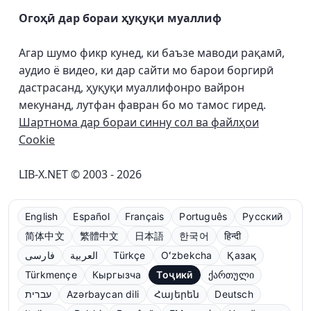
Огоҳӣ дар бораи ҳуқуқи муаллиф
Агар шумо фикр кунед, ки баъзе маводи рақамӣ,
аудио ё видео, ки дар сайти мо барои боргирӣ
дастрасанд, ҳуқуқи муаллифонро вайрон
мекунанд, лутфан фавран бо мо тамос гиред.
Шартнома дар бораи синну сол ва файлҳои
Cookie
LIB-X.NET © 2003 - 2026
English
Español
Français
Português
Русский
简体中文
繁體中文
日本語
한국어
हिन्दी
فارسی
العربية
Türkçe
Oʻzbekcha
Қазақ
Türkmençe
Кыргызча
Тоҷикӣ
ქართული
עברית
Azərbaycan dili
Հայերեն
Deutsch