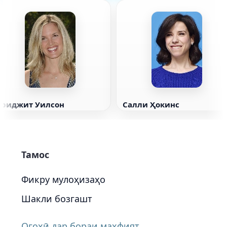
Бриджит Уилсон
Салли Ҳокинс
Тамос
Фикру мулоҳизаҳо
Шакли бозгашт
Огоҳӣ дар бораи махфият