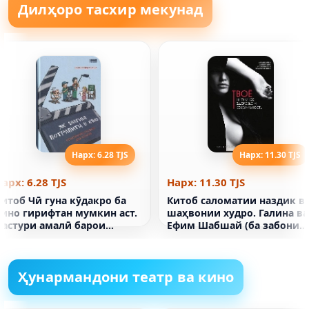
Дилҳоро тасхир мекунад
Нарх: 6.28 TJS
Нарх: 11.30 TJS
арх: 6.28 TJS
Нарх: 11.30 TJS
итоб Чӣ гуна кӯдакро ба
Китоб саломатии наздик в
кино гирифтан мумкин аст.
шаҳвонии худро. Галина ва
Дастури амалӣ барои
Ефим Шабшай (ба забони
волидон
русӣ)
Ҳунармандони театр ва кино