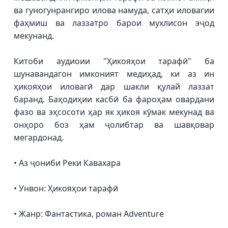
ва гуногунрангиро илова намуда, сатҳи иловагии
фаҳмиш ва лаззатро барои мухлисон эҷод
мекунанд.
Китоби аудиоии "Ҳикояҳои тарафӣ" ба
шунавандагон имконият медиҳад, ки аз ин
ҳикояҳои иловагӣ дар шакли қулай лаззат
баранд. Баҳодиҳии касбӣ ба фароҳам овардани
фазо ва эҳсосоти ҳар як ҳикоя кӯмак мекунад ва
онҳоро боз ҳам ҷолибтар ва шавқовар
мегардонад.
• Аз ҷониби Реки Кавахара
• Унвон: Ҳикояҳои тарафӣ
• Жанр: Фантастика, роман Adventure