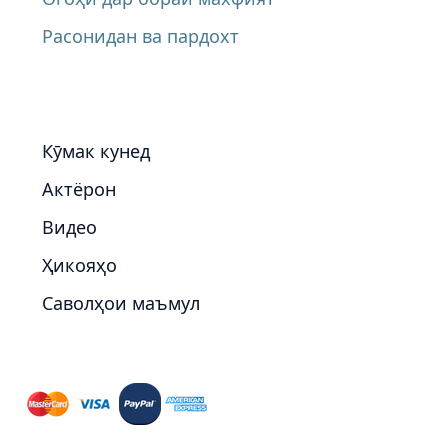
Расонидан ва пардохт
Кӯмак кунед
Актёрон
Видео
Ҳикояҳо
Саволҳои маъмул