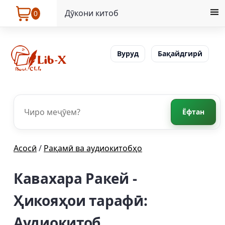
Дӯкони китоб
0
Вуруд
Бақайдгирӣ
Ёфтан
Асосӣ
/
Рақамӣ ва аудиокитобҳо
Кавахара Ракей -
Ҳикояҳои тарафӣ:
Аудиокитоб