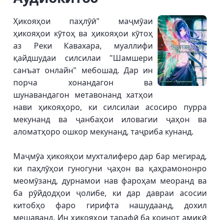
Ҳикояҳои паҳлӯӣ" маҷмӯаи
ҳикояҳои кӯтоҳ ва ҳикояҳои кӯтоҳ
аз Реки Кавахара, муаллифи
қайдшудаи силсилаи "Шамшери
санъат онлайн" мебошад. Дар ин
порча хонандагон ва
шунавандагон метавонанд хатҳои
нави ҳикояҳоро, ки силсилаи асосиро пурра
мекунанд ва ҷанбаҳои иловагии ҷаҳон ва
аломатҳоро ошкор мекунанд, таҷриба кунанд.
Маҷмӯа ҳикояҳои мухталиферо дар бар мегирад,
ки паҳлӯҳои гуногуни ҷаҳон ва қаҳрамононро
меомӯзанд, дурнамои нав фароҳам меоранд ва
ба рӯйдодҳои ҷолибе, ки дар давраи асосии
китобҳо фаро гирифта нашудаанд, дохил
мешаванд. Ин ҳикояҳои тарафӣ ба коинот амиқӣ