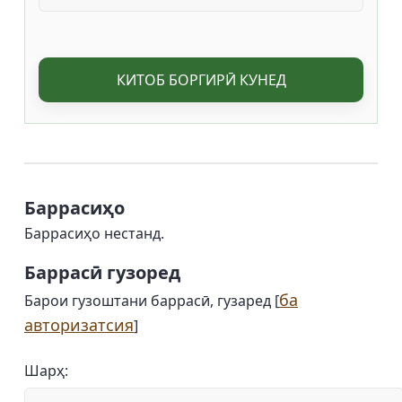
КИТОБ БОРГИРӢ КУНЕД
Баррасиҳо
Баррасиҳо нестанд.
Баррасӣ гузоред
ба
Барои гузоштани баррасӣ, гузаред [
авторизатсия
]
Шарҳ: