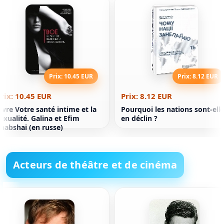
Prix: 10.45 EUR
Prix: 8.12 EUR
rix: 10.45 EUR
Prix: 8.12 EUR
ivre Votre santé intime et la
Pourquoi les nations sont-ell
exualité. Galina et Efim
en déclin ?
habshai (en russe)
Acteurs de théâtre et de cinéma