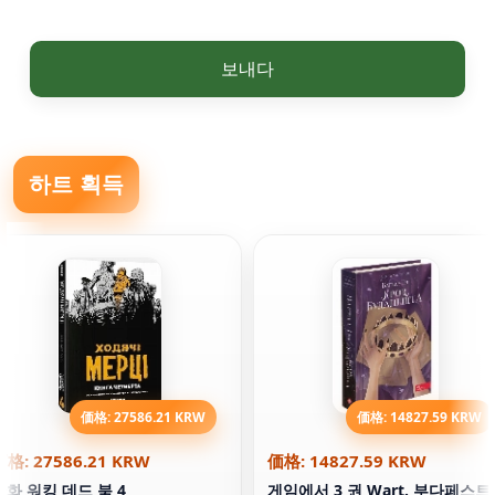
보내다
하트 획득
価格: 27586.21 KRW
価格: 14827.59 KRW
価格: 27586.21 KRW
価格: 14827.59 KRW
만화 워킹 데드 북 4
게임에서 3 권 Wart. 부다페스트