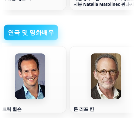
지붕 Natalia Matolinec 판타지
연극 및 영화배우
패트릭 윌슨
론 리프 킨