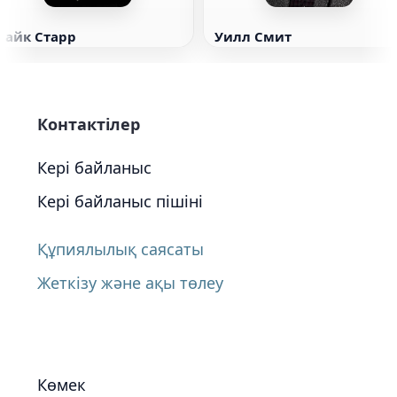
Майк Старр
Уилл Смит
Контактілер
Кері байланыс
Кері байланыс пішіні
Құпиялылық саясаты
Жеткізу және ақы төлеу
Көмек