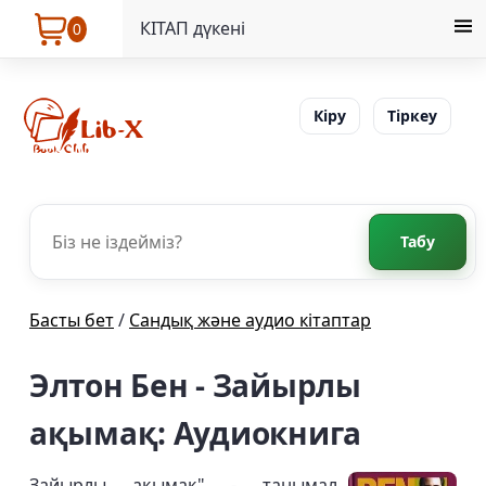
КІТАП дүкені
0
Кіру
Тіркеу
Табу
Басты бет
/
Сандық және аудио кітаптар
Элтон Бен - Зайырлы
ақымақ: Аудиокнига
Зайырлы ақымақ" - танымал