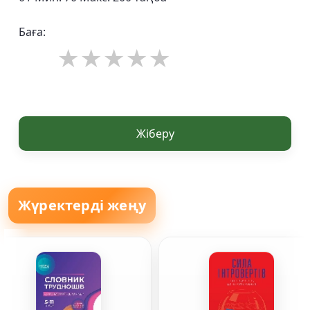
Баға:
Жіберу
Жүректерді жеңу