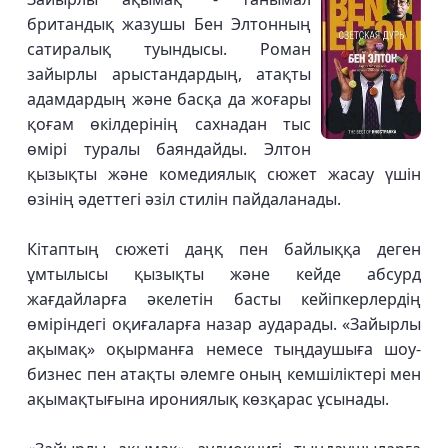
британдық жазушы Бен Элтонның
сатиралық туындысы. Роман
зайырлы арыстандардың, атақты
адамдардың және басқа да жоғары
қоғам өкілдерінің сахнадан тыс
өмірі туралы баяндайды. Элтон
қызықты және комедиялық сюжет жасау үшін
өзінің әдеттегі әзіл стилін пайдаланады.
Кітаптың сюжеті даңқ пен байлыққа деген
ұмтылысы қызықты және кейде абсурд
жағдайларға әкелетін басты кейіпкерлердің
өміріндегі оқиғаларға назар аударады. «Зайырлы
ақымақ» оқырманға немесе тыңдаушыға шоу-
бизнес пен атақты әлемге оның кемшіліктері мен
ақымақтығына ирониялық көзқарас ұсынады.