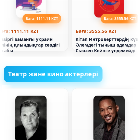
Баға: 1111.11 KZT
Баға: 3555.56 KZT
аға: 1111.11 KZT
Баға: 3555.56 KZT
азіргі заманғы украин
Кітап Интроверттердің күш
ілінің қиындықтар сөздігі
Әлемдегі тыныш адамдар
кітабы
Сьюзен Кейнге үндемейді
Театр және кино актерлері