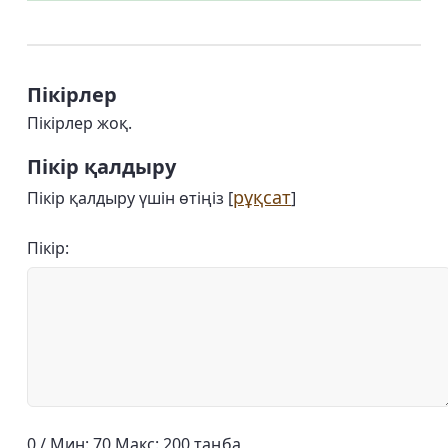
Пікірлер
Пікірлер жоқ.
Пікір қалдыру
рұқсат
Пікір қалдыру үшін өтіңіз [
]
Пікір:
0 / Мин: 70 Макс: 200 таңба