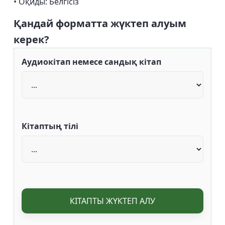
• Оқиды: Белгісіз
Қандай форматта жүктеп алуым
керек?
Аудиокітап немесе сандық кітап
Кітаптың тілі
КІТАПТЫ ЖҮКТЕП АЛУ