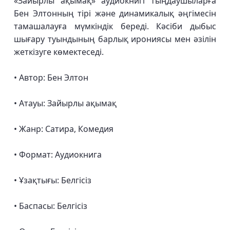
«Зайырлы ақымақ» аудиокнигі тыңдаушыларға
Бен Элтонның тірі және динамикалық әңгімесін
тамашалауға мүмкіндік береді. Кәсіби дыбыс
шығару туындының барлық ирониясы мен әзілін
жеткізуге көмектеседі.
• Автор: Бен Элтон
• Атауы: Зайырлы ақымақ
• Жанр: Сатира, Комедия
• Формат: Аудиокнига
• Ұзақтығы: Белгісіз
• Баспасы: Белгісіз