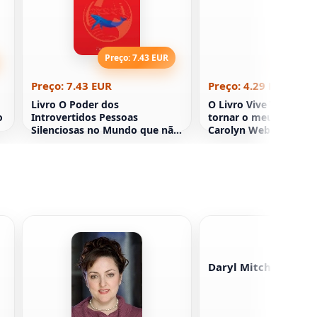
Preço: 7.43 EUR
Preço: 4
Preço: 7.43 EUR
Preço: 4.29 EUR
Livro O Poder dos
O Livro Vive Tudo. C
o
Introvertidos Pessoas
tornar o meu dia prod
Silenciosas no Mundo que não
Carolyn Webb
pode ficar calado Susan Kane
Daryl Mitchell