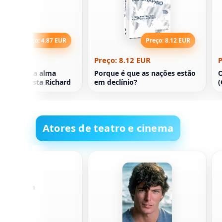
Preço: 4.87 EUR
Preço: 8.12 EUR
4.87 EUR
Preço: 8.12 EUR
P
ência para a alma
Porque é que as nações estão
O
 racionalista Richard
em declínio?
(
Atores de teatro e cinema
Thompson