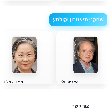
שחקני תיאטרון וקולנוע
האריס יולין
מיי ווה אלנה ל
צור קשר