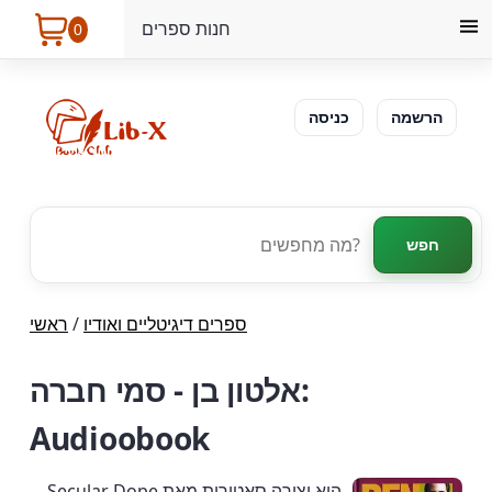
חנות ספרים
0
הרשמה
כניסה
חפש
ספרים דיגיטליים ואודיו
/
ראשי
אלטון בן - סמי חברה:
Audioobook
Secular Dope היא יצירה סאטירית מאת