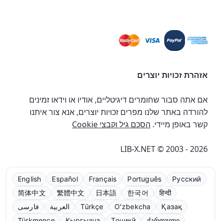
אזהרת זכויות יוצרים
אם אתה סבור שחומרים דיגיטליים, אודיו או וידאו זמינים
להורדה באתר שלנו מפרים זכויות יוצרים, אנא צור איתנו
קשר באופן מיידי.
הסכם גיל וקבצי Cookie
LIB-X.NET © 2003 - 2026
English
Español
Français
Português
Русский
简体中文
繁體中文
日本語
한국어
हिन्दी
Қазақ
Oʻzbekcha
Türkçe
العربية
فارسی
Türkmençe
Кыргызча
Тоҷикӣ
ქართული