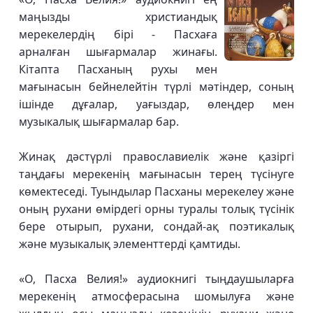
маңызды христиандық
мерекелердің бірі - Пасхаға
арналған шығармалар жинағы.
Кітапта Пасханың рухы мен
мағынасын бейнелейтін түрлі мәтіндер, соның
ішінде дұғалар, уағыздар, өлеңдер мен
музыкалық шығармалар бар.
Жинақ дәстүрлі православиелік және қазіргі
таңдағы мерекенің мағынасын терең түсінуге
көмектеседі. Туындылар Пасханы мерекелеу және
оның рухани өмірдегі орны туралы толық түсінік
бере отырып, рухани, сондай-ақ поэтикалық
және музыкалық элементтерді қамтиды.
«О, Пасха Велия!» аудиокнигі тыңдаушыларға
мерекенің атмосферасына шомылуға және