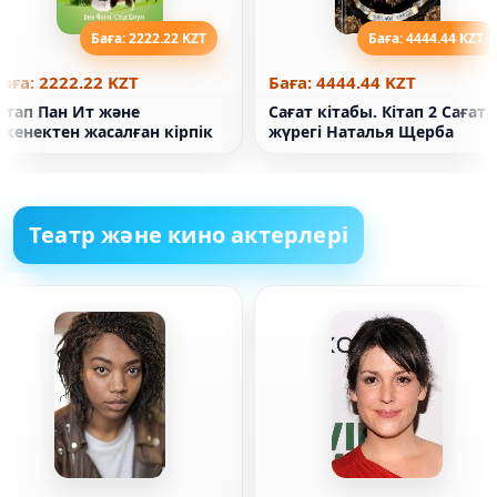
Баға: 2222.22 KZT
Баға: 4444.44 KZT
аға: 2222.22 KZT
Баға: 4444.44 KZT
ітап Пан Ит және
Сағат кітабы. Кітап 2 Сағат
ікенектен жасалған кірпік
жүрегі Наталья Щерба
Театр және кино актерлері