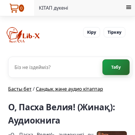
КІТАП дүкені
0
Кіру
Тіркеу
Табу
Басты бет
/
Сандық және аудио кітаптар
О, Пасха Велия! (Жинақ):
Аудиокнига
«О, Пасха Велия!» аудиокнигі ең