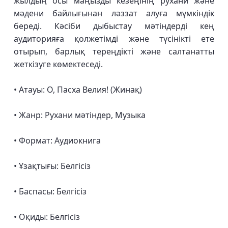
жылдың осы маңызды кезеңінің рухани және
мәдени байлығынан ләззат алуға мүмкіндік
береді. Кәсіби дыбыстау мәтіндерді кең
аудиторияға қолжетімді және түсінікті ете
отырып, барлық тереңдікті және салтанатты
жеткізуге көмектеседі.
• Атауы: О, Пасха Велия! (Жинақ)
• Жанр: Рухани мәтіндер, Музыка
• Формат: Аудиокнига
• Ұзақтығы: Белгісіз
• Баспасы: Белгісіз
• Оқиды: Белгісіз