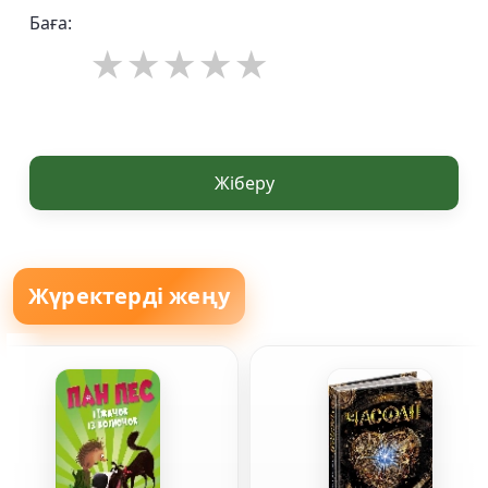
Баға:
Жіберу
Жүректерді жеңу