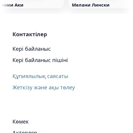
Наоми Аки
Мелани Лински
Контактілер
Кері байланыс
Кері байланыс пішіні
Құпиялылық саясаты
Жеткізу және ақы төлеу
Көмек
Актерлер