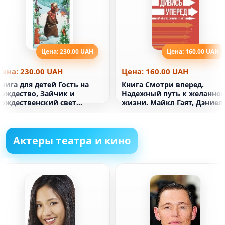
Цена: 230.00 UAH
Цена: 160.00 UAH
Цена: 230.00 UAH
Цена: 160.00 UAH
нига для детей Гость на
Книга Смотри вперед.
Рождество, Зайчик и
Надежный путь к желанно
рождественский свет
жизни. Майкл Гаят, Дэниел
сказки
Гаркавые
Актеры театра и кино