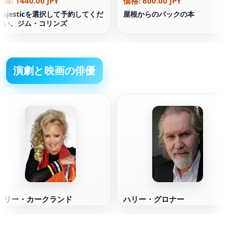
価格: 1440.00 JPY
価格: 600.00 JPY
Majesticを選択して予約してくだ
屋根からのパックの本
さい。ジム・コリンズ
演劇と映画の俳優
サリー・カークランド
ハリー・グロナー