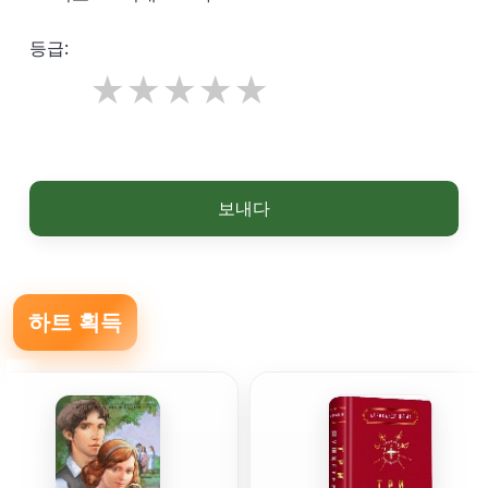
등급:
보내다
하트 획득