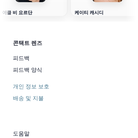
마이클 비 요르단
케이티 캐시디
콘택트 렌즈
피드백
피드백 양식
개인 정보 보호
배송 및 지불
도움말