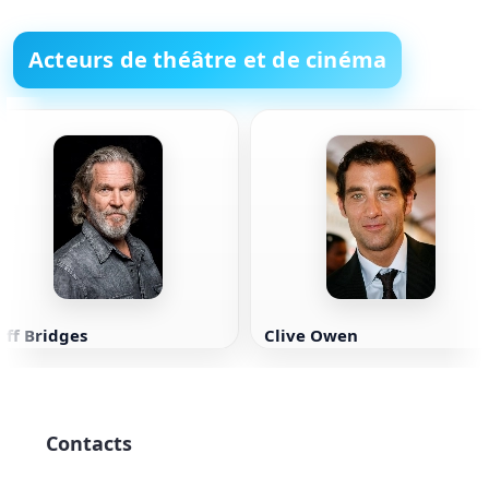
Acteurs de théâtre et de cinéma
eff Bridges
Clive Owen
Contacts