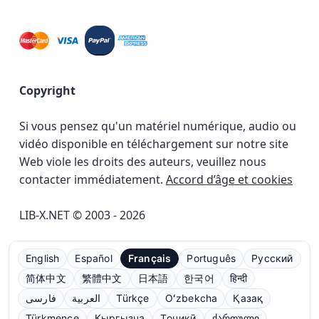
Copyright
Si vous pensez qu'un matériel numérique, audio ou
vidéo disponible en téléchargement sur notre site
Web viole les droits des auteurs, veuillez nous
contacter immédiatement.
Accord d’âge et cookies
LIB-X.NET © 2003 - 2026
English
Español
Français
Português
Русский
简体中文
繁體中文
日本語
한국어
हिन्दी
فارسی
العربية
Türkçe
Oʻzbekcha
Қазақ
Türkmençe
Кыргызча
Тоҷикӣ
ქართული