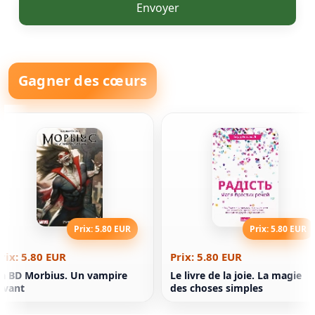
Envoyer
Gagner des cœurs
Prix: 5.80 EUR
Prix: 5.80 EUR
rix: 5.80 EUR
Prix: 5.80 EUR
a BD Morbius. Un vampire
Le livre de la joie. La magie
ivant
des choses simples