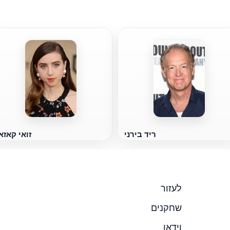
ריד בירני
זואי קאזא
לעזור
שחקנים
וידאו