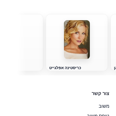
א
ן
כריסטינה אפלגייט
צור קשר
משוב
טופס משוב