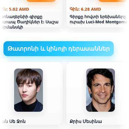
Գին: 5.02 AMD
Գին: 6.28 AMD
Սթոնադերնիի գիրքը
Գիրքը հովտի երեխաները
Օստապ Ծաղիկներ է։ Սաշա
ուրախ Luci-Mod Montgomer
Դերմանսկի
Թատրոնի և կինոյի դերասաններ
Յան Սե Ջոն
Քրիս Մեսինա