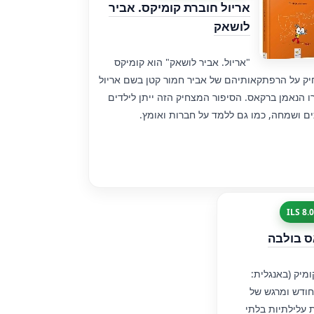
אריול חוברת קומיקס. אביר
לושאק
"אריול. אביר לושאק" הוא קומיקס
ק על הרפתקאותיהם של אביר חמור קטן בשם אריול
ו הנאמן ברקאס. הסיפור המצחיק הזה ייתן לילדים
ים ושמחה, כמו גם ללמד על חברות ואומץ.
ס בולבה
מיק (באנגלית:
א תיאור מחודש ומרגש של
 עלילתיות בלתי