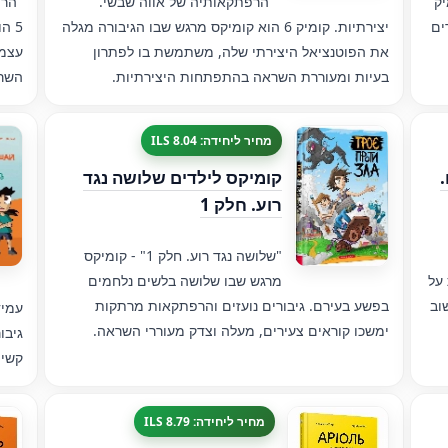
יק
"הרפתקאותיה של אווה שבשי.
"הרפ
ים
יצירתיות. קומיק 6 הוא קומיקס מרגש שבו הגיבורה מגלה
5 ה
את הפוטנציאל היצירתי שלה, משתמשת בו לפתרון
עצמא
בעיות ומעוררת השראה בהתפתחות היצירתיות.
השר
מחיר ליחידה: 8.04 ILS
קומיקס לילדים שלושה נגד
רוע. חלק 1
"שלושה נגד רוע. חלק 1" - קומיקס
על
מרגש שבו שלושה בלשים נלחמים
וב
בפשע בעירם. גיבורים נועזים והרפתקאות מרתקות
ימשכו קוראים צעירים, מעלה וצדק מעוררי השראה.
גיבו
קשיי
מחיר ליחידה: 8.79 ILS