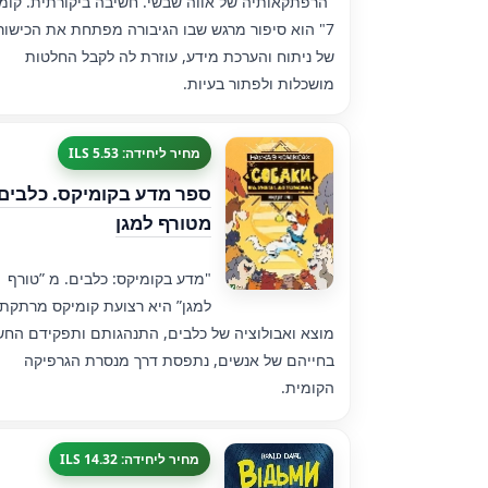
"הרפתקאותיה של אווה שבשי. חשיבה ביקורתית. קומ
7" הוא סיפור מרגש שבו הגיבורה מפתחת את הכישור
של ניתוח והערכת מידע, עוזרת לה לקבל החלטות
מושכלות ולפתור בעיות.
מחיר ליחידה: 5.53 ILS
ספר מדע בקומיקס. כלבים.
מטורף למגן
"מדע בקומיקס: כלבים. מ ”טורף
למגן” היא רצועת קומיקס מרתקת 
מוצא ואבולוציה של כלבים, התנהגותם ותפקידם החש
בחייהם של אנשים, נתפסת דרך מנסרת הגרפיקה
הקומית.
מחיר ליחידה: 14.32 ILS