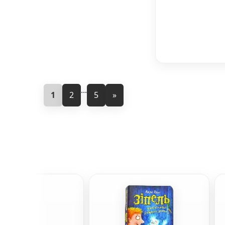
...
1
2
5
»