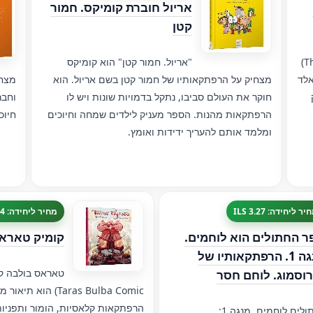
אריול חוברת קומיקס. חמור
קטן
המכשפות (באנגלית: The Witches)
"אריול. חמור קטן" הוא קומיקס
אלד
מצחיק על הרפתקאותיו של חמור קטן בשם אריול. הוא
מצחי
חוקר את העולם סביבו, נתקל בדמויות שונות ויש לו
וחבר
הרפתקאות מהנות. הספר מעניק לילדים שמחה וחיוכים
חיוכ
ומלמד אותם להעריך ידידות ואומץ.
יר ליחידה: 3.27 ILS
מחיר ליחידה: 8.04 ILS
ר החתולים הוא לוחמים.
קומיק טארא
מנגה 1. הרפתקאותיו של
טאראס בולבה קו
רוסמוג. לוחם חסר
Taras Bulba Comic) הו
הרפתקאות קלאסיות, הומור ותפניות
"חתולים לוחמים. מנגה 1: