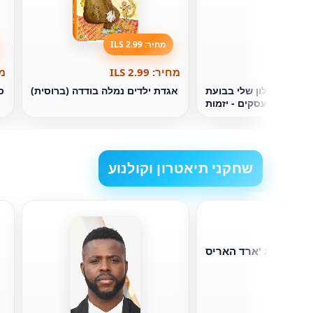
מחיר: 2.99 ILS
מחיר: 2.99 ILS
מחי
ים. הכישלון שלי בבועת
אגדת ילדים נמלה בודדה (ברוסית)
ס
ההתחלה. עסקים - יזמות
שחקני תיאטרון וקולנוע
ג 'ארד האריס