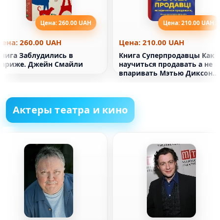
Цена: 260.00 UAH
Цена: 210.00 UAH
Цена: 260.00 UAH
Цена: 210.00 UAH
Книга Заблудились в
Книга Суперпродавцы Как
Париже. Джейн Смайли
научиться продавать а не
впаривать Мэтью Диксон
Брент Адамсон
Актеры театра и кино