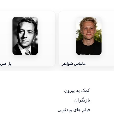
ماتیاس شوایفر
پل هنری
کمک به بیرون
بازیگران
فیلم های ویدئویی