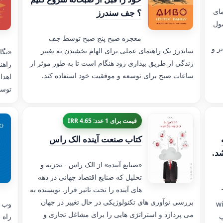
مای
؟ جف سندرز
ول
معجزه صبح پنج صبح توسط جف
ر و
ساندرز یک راهنمای عملی برای الهام بخشیدن به تغییر
«نگا
زندگی از طریق بیداری زود هنگام است تا به طور موثر از
راهن
ساعات صبح برای توسعه و موفقیت خود استفاده کند.
اهدا
توسع
قیمت برای 1 عدد: 4.65 IRR
کتاب صنعت آینده الک راس
د.
«صنایع آینده» از الک راس - تجزیه و
تحلیل که صنایع اقتصاد جهانی در دهه
های آینده را تحت تاثیر قرار. نویسنده به
بررسی نوآوری های تکنولوژیکی در حال تغییر در جهان
زارش
وب ی
می پردازد و استراتژی هایی را برای مشاغل تجاری و
پ
راه 