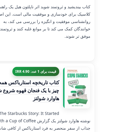
کتاب بیندیشید و ثروتمند شوید اثر ناپلئون هیل یک راهن
کلاسیک برای خودسازی و موفقیت مالی است. این اص
روانشناسی موفقیت و انگیزه را بررسی می کند، به
خوانندگان کمک می کند تا بر موانع غلبه کنند و ثروتمندت
موفق تر شوند.
قیمت برای 1 عدد: 4.90 IRR
کتاب تاریخچه استارباکس همه
چیز با یک فنجان قهوه شروع ش
هاوارد شولتز
The Starbucks Story: It Started
with a Cup of Coffee نوشته هاوارد شولتز یک گ
جذاب از سفر منحصر به فرد استارباکس از کافی شا