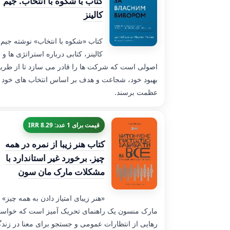
کتاب با شکوه با انتخاب. جیم
کالینز
کتاب «شکوه با انتخاب» نوشته جیم
کالینز، کتابی درباره استراتژی ها و
اصولی است که شرکت ها را قادر می سازد تا از طری
بهبود خود، شجاعت و هدف بر اساس انتخاب های خود ب
عظمت برسند.
قیمت برای 1 عدد: 8.29 IRR
کتاب هنر زیبا از نمره در همه
چیز. برخورد غیر استاندارد با
مشکلات مارک مان سون
«هنر زیبای امتیاز دادن به همه چیز»
مارک منسون یک راهنمای تحریک آمیز است که خواست
رهایی از انتظارات عمومی و جستجو برای معنا در زند