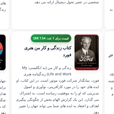
شخصی در عصر تحول دیجیتال ارائه می دهد.
های 
به
زندگ
قیمت برای 1 عدد: 7.54 IRR
کتاب زندگی و کار من هنری
در
فورد
زندگی و کار من (به انگلیسی: My
Life and Work) زندگینامه هنری
یک
فورد، بنیانگذار شرکت فورد موتور است. در این کتاب، او
شته
جهان
ایده های خود را در مورد کارآفرینی، نوآوری و اصول
و
برای
مدیریتی که او را به موفقیت رسانده است، به اشتراک
و
هدای
می گذارد. این یک گزارش الهام بخش از چگونگی پیگیری
شگفت
اهداف و اعتقاد به ایده های شما می تواند جهان را تغییر
که م
دهد.
دهد 