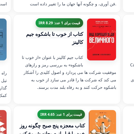
فن آوری، و چگونه آنها جهان ما را تغییر داده است.
است
قیمت برای 1 عدد: 8.29 IRR
کتاب از خوب تا باشکوه جیم
کالینز
کتاب جیم کالینز با عنوان «از خوب تا
Candac
باشکوه» به بررسی رمز و رازهای
موفقیت شرکت ها می پردازد و اصول کلیدی را آشکار
راه 
ی
می کند که شرکت ها را قادر می سازد از خوب به
تیل 
باشکوه حرکت کنند و به رفاه بلند مدت برسند.
گذار
کمک 
قیمت برای 1 عدد: 4.65 IRR
کتاب معجزه پنج صبح چگونه روز
خود را قبل از صبحانه شروع کنیم