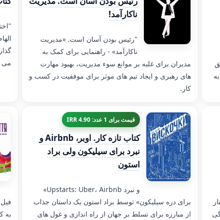
رئیس بودن آسان است. مدیریت
کتاب
ناکارآمد!
"اخت
الها
"رئیس بودن آسان است. «مدیریت
گذار
ناکارآمد» - راهنمایی برای کمک به
می ک
ق
مدیران برای غلبه بر موانع سوء مدیریت، بهبود مهارت
ه
های رهبری و ایجاد تیم های موثر برای موفقیت در کسب و
کار.
قیمت برای 1 عدد: 4.90 IRR
کتاب تازه کار. اوبر، Airbnb و
نبرد برای سیلیکون ولی براد
استون
«Upstarts: Uber، Airbnb و نبرد
ار
برای دره سیلیکون» توسط براد استون یک داستان جذاب
فیل 
گی
از مبارزه برای تسلط بر جهان از راه اندازی و غول های
به ک