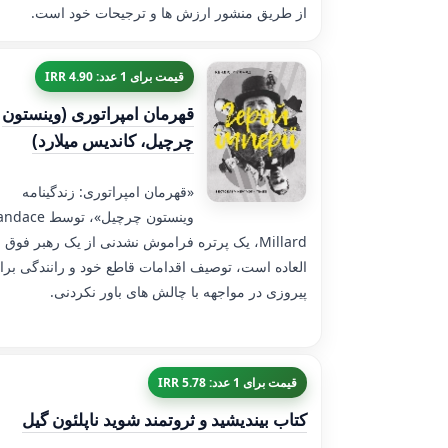
از طریق منشور ارزش ها و ترجیحات خود است.
قیمت برای 1 عدد: 4.90 IRR
قهرمان امپراتوری (وینستون
چرچیل، کاندیس میلارد)
«قهرمان امپراتوری: زندگینامه
وینستون چرچیل»، توسط e
Millard، یک پرتره فراموش نشدنی از یک رهبر فوق
العاده است، توصیف اقدامات قاطع خود و رانندگی برا
پیروزی در مواجهه با چالش های باور نکردنی.
قیمت برای 1 عدد: 5.78 IRR
کتاب بیندیشید و ثروتمند شوید ناپلئون گیل