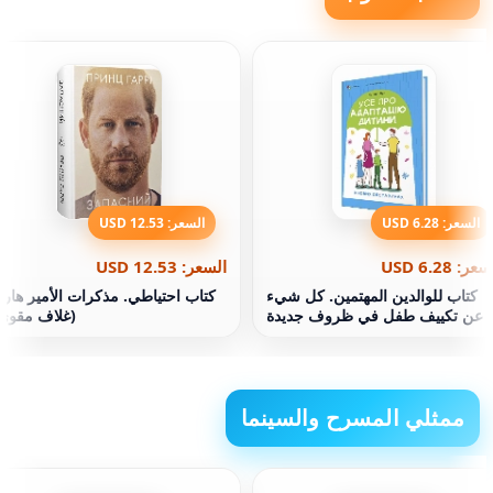
السعر: 6.28 USD
السعر: 12.53 USD
عر: 6.28 USD
السعر: 12.53 USD
كتاب للوالدين المهتمين. كل شيء
كتاب احتياطي. مذكرات الأمير هار
عن تكييف طفل في ظروف جديدة
(غلاف مقوى
ممثلي المسرح والسينما