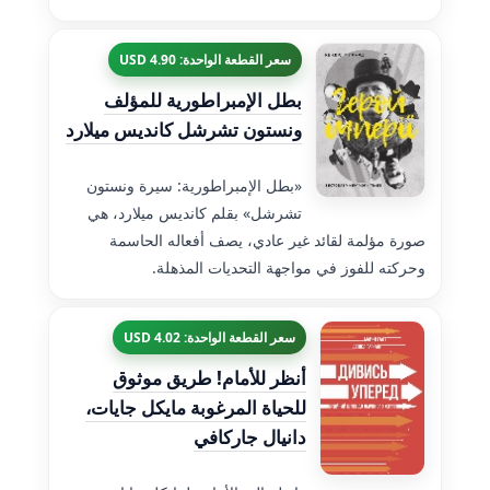
سعر القطعة الواحدة: 4.90 USD
بطل الإمبراطورية للمؤلف
ونستون تشرشل كانديس ميلارد
«بطل الإمبراطورية: سيرة ونستون
تشرشل» بقلم كانديس ميلارد، هي
صورة مؤلمة لقائد غير عادي، يصف أفعاله الحاسمة
وحركته للفوز في مواجهة التحديات المذهلة.
سعر القطعة الواحدة: 4.02 USD
أنظر للأمام! طريق موثوق
للحياة المرغوبة مايكل جايات،
دانيال جاركافي