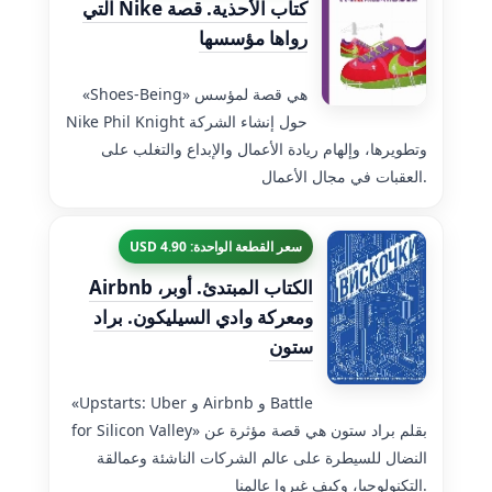
كتاب الأحذية. قصة Nike التي
رواها مؤسسها
«Shoes-Being» هي قصة لمؤسس
Nike Phil Knight حول إنشاء الشركة
وتطويرها، وإلهام ريادة الأعمال والإبداع والتغلب على
العقبات في مجال الأعمال.
سعر القطعة الواحدة: 4.90 USD
الكتاب المبتدئ. أوبر، Airbnb
ومعركة وادي السيليكون. براد
ستون
«Upstarts: Uber و Airbnb و Battle
for Silicon Valley» بقلم براد ستون هي قصة مؤثرة عن
النضال للسيطرة على عالم الشركات الناشئة وعمالقة
التكنولوجيا، وكيف غيروا عالمنا.