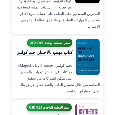
كونك الرئيس أمر سهل. وداعا، إدارة
غير فعالة" - إرشادات عملية لمساعدة
المديرين التنفيذيين على التغلب على عقبات سوء الإدارة،
وتحسين المهارات القيادية، وبناء فرق فعالة للنجاح في
الأعمال.
سعر القطعة الواحدة: 9.04 USD
كتاب مهيب بالاختيار. جيم كولينز
«Majestic by Choice» لجيم كولينز،
هو كتاب عن الاستراتيجيات والمبادئ
التي تمكن الشركات من تحقيق
العظمة من خلال تحسين الذات والشجاعة والغرض بناءً
على اختياراتها الخاصة.
سعر القطعة الواحدة: 8.29 USD