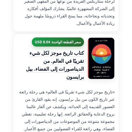
لرحلة ستاربكس الفريدة من نوعها من المقهى الصغير
إلى الشركة المشهورة عالميًا. يشارك المؤلف أفكاره
وتحدياته ونجاحاته، مما يمنح القراء دروسًا ملهمة حول
ريادة الأعمال والأعمال.
سعر القطعة الواحدة: 8.04 USD
كتاب تاريخ موجز لكل شيء
تقريبًا في العالم. من
الديناصورات إلى الفضاء. بيل
برايسون
«تاريخ موجز لكل شيء تقريبًا في العالم» هي رحلة رائعة
عبر تاريخ الكون من بيل برايسون. إنه يقود القارئ من
العصور القديمة إلى الحداثة، ويكشف عن ألغاز عالمنا
بروح الدعابة والحقائق الرائعة. إنها رحلة تعليمية، تغطي
مجموعة متنوعة من الموضوعات من الديناصورات إلى
الفضاء، وهي رائعة للقراء الفضوليين من جميع الأعمار.