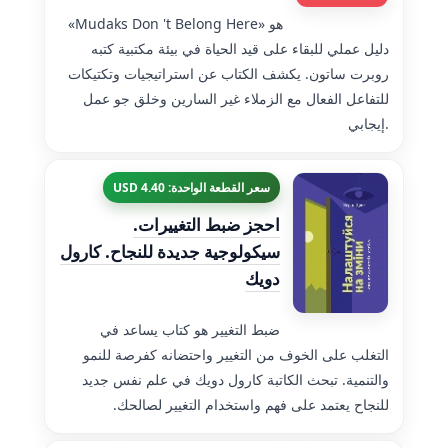
«Mudaks Don 't Belong Here» هو
دليل عملي للبقاء على قيد الحياة في بيئة مكتبية كتبه
روبرت ساتون. يكشف الكتاب عن استراتيجيات وتكتيكات
للتفاعل الفعال مع الزملاء غير السارين وخلق جو عمل
إيجابي.
سعر القطعة الواحدة: 4.40 USD
احجز ضبط التغييرات.
سيكولوجية جديدة للنجاح. كارول
دويك
ضبط التغيير هو كتاب يساعد في
التغلب على الخوف من التغيير واحتضانه كفرصة للنمو
والتنمية. تبحث الكاتبة كارول دويك في علم نفس جديد
للنجاح يعتمد على فهم واستخدام التغيير لصالحك.