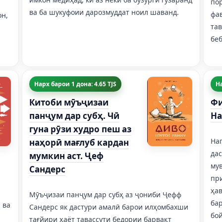
по
ва ба шукуфоии дарозмуддат ноил шаванд.
фав
он,
та
беб
и
Нарх барои 1 дона: 4.65 TJS
На
Китоби мӯъҷизаи
Фи
панҷум дар субҳ. Чӣ
На
гуна рӯзи худро пеш аз
Нап
наҳорӣ мағлуб кардан
дас
мумкин аст. Ҷеф
му
Сандерс
пр
ҳа
Мӯъҷизаи панҷум дар субҳ аз ҷониби Ҷефф
ба
 ва
Сандерс як дастури амалӣ барои илҳомбахши
бо
тағйири ҳаёт тавассути бедории барвақт