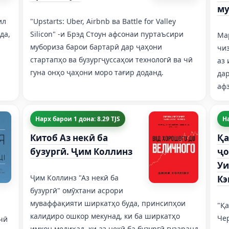
му
ил
"Upstarts: Uber, Airbnb ва Battle for Valley
да,
Silicon" -и Брэд Стоун афсонаи пуртаъсири
Ма
р
мубориза барои бартарӣ дар ҷаҳони
чиз
стартапҳо ва бузургҷуссаҳои технологӣ ва чӣ
аз
гуна онҳо ҷаҳони моро тағир доданд.
дар
афз
Нарх барои 1 дона: 8.29 TJS
На
Китоб Аз некӣ ба
Қа
бузургӣ. Ҷим Коллинз
ҷо
Уи
Ҷим Коллинз "Аз некӣ ба
Кэ
бузургӣ" омӯхтани асрори
муваффақияти ширкатҳо буда, принсипҳои
"Қ
калидиро ошкор мекунад, ки ба ширкатҳо
Чер
 чӣ
имкон медиҳад, ки аз некӣ ба бузургӣ гузаранд