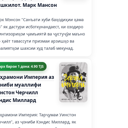
шкилот. Марк Мансон
рк Мэнсон "Санъати хуби баҳодиҳии ҳама
" як дастури исботкунандаест, ки озодиро
 интизориҳои ҷамъиятӣ ва ҷустуҷӯи маъно
 ҳаёт тавассути призмаи арзишҳо ва
алиятҳои шахсии худ талаб мекунад.
рх барои 1 дона: 4.90 TJS
ҳрамони Империя аз
ниби муаллифи
нстон Черчилл
ндис Миллард
аҳрамони Империя: Тарҷумаи Уинстон
чилл", аз ҷониби Кэндис Миллард, як