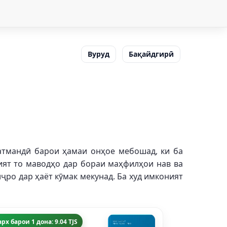
Вуруд
Бақайдгирӣ
атмандӣ барои ҳамаи онҳое мебошад, ки ба
ият то маводҳо дар бораи маҳфилҳои нав ва
ҷро дар ҳаёт кӯмак мекунад. Ба худ имконият
рх барои 1 дона: 9.04 TJS