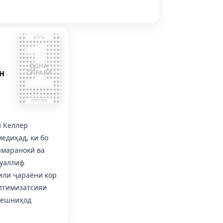
н
и Келлер
едиҳад, ки бо
амаранокӣ ва
Муаллиф
или ҷараёни кор
оптимизатсияи
пешниҳод