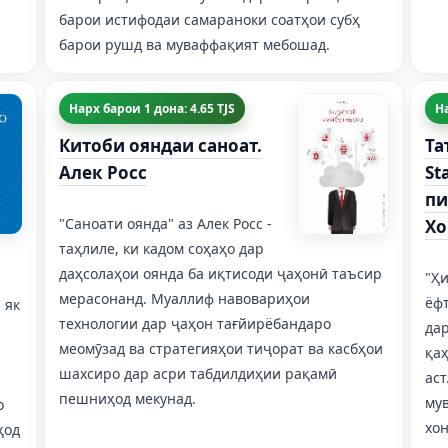
барои истифодаи самараноки соатҳои субҳ
барои рушд ва муваффақият мебошад.
Нарх барои 1 дона: 4.65 TJS
На
Китоби ояндаи саноат.
Та
Алек Росс
St
пи
"Саноати оянда" аз Алек Росс -
Хо
таҳлиле, ки кадом соҳаҳо дар
даҳсолаҳои оянда ба иқтисоди ҷаҳонӣ таъсир
"Ҳи
мерасонанд. Муаллиф навовариҳои
ёфт
 як
технологии дар ҷаҳон тағйирёбандаро
дар
меомӯзад ва стратегияҳои тиҷорат ва касбҳои
қа
шахсиро дар асри табдилдиҳии рақамӣ
аст
пешниҳод мекунад.
му
о
хо
ҳод