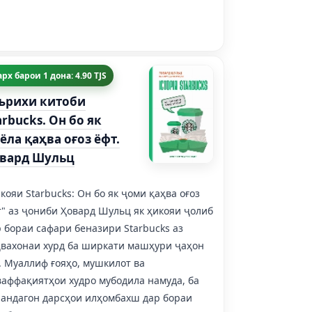
рх барои 1 дона: 4.90 TJS
ърихи китоби
arbucks. Он бо як
ёла қаҳва оғоз ёфт.
вард Шульц
кояи Starbucks: Он бо як ҷоми қаҳва оғоз
" аз ҷониби Ҳовард Шульц як ҳикояи ҷолиб
 бораи сафари беназири Starbucks аз
ҳвахонаи хурд ба ширкати машҳури ҷаҳон
. Муаллиф ғояҳо, мушкилот ва
ваффақиятҳои худро мубодила намуда, ба
нандагон дарсҳои илҳомбахш дар бораи