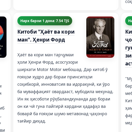
соҳ
Нарх барои 1 дона: 7.54 TJS
На
Китоби "Ҳаёт ва кори
Ки
ман". Ҳенри Форд
ҷо
гу
Ҳаёт ва кори ман тарҷумаи
зи
ҳоли Ҳенри Форд, асосгузори
ас
ширкати Motor Motor мебошад. Дар китоб ӯ
ғояҳои худро дар бораи принсипҳои
"Му
соҳибкорӣ, инноватсия ва идоракунӣ, ки ӯро
м
ба
ба муваффақият овардааст, мубодила мекунад.
и
меб
Ин як ҳисоботи рӯҳбаландкунанда дар бораи
Кит
он ки чӣ гуна пайгирӣ кардани ҳадафҳо ва
иб
ҳа
боварӣ ба ғояҳои шумо метавонад ҷаҳонро
,
фа
тағйир диҳад.
о
ме
ови