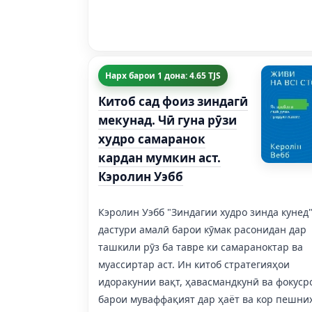
Нарх барои 1 дона: 4.65 TJS
Китоб сад фоиз зиндагӣ
мекунад. Чӣ гуна рӯзи
худро самаранок
кардан мумкин аст.
Кэролин Уэбб
Кэролин Уэбб "Зиндагии худро зинда кунед"
дастури амалӣ барои кӯмак расонидан дар
ташкили рӯз ба тавре ки самараноктар ва
муассиртар аст. Ин китоб стратегияҳои
идоракунии вақт, ҳавасмандкунӣ ва фокуср
барои муваффақият дар ҳаёт ва кор пешни