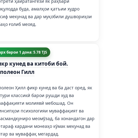
ртрети ҳайратангези як раҳбари
қулодда буда, амалҳои қатъии худро
всиф мекунад ва дар муқобили душвориҳои
аҳо ғолиб меояд.
рх барои 1 дона: 5.78 TJS
кр кунед ва китоби бой.
полеон Гилл
олеон Ҳилл фикр кунед ва ба даст оред, як
тури классикӣ барои рушди худ ва
ваффақияти молиявӣ мебошад. Он
инсипҳои психологияи муваффақият ва
васмандкуниро меомӯзад, ба хонандагон дар
ртараф кардани монеаҳо кӯмак мекунад ва
йтар ва муваффақ мегардад.