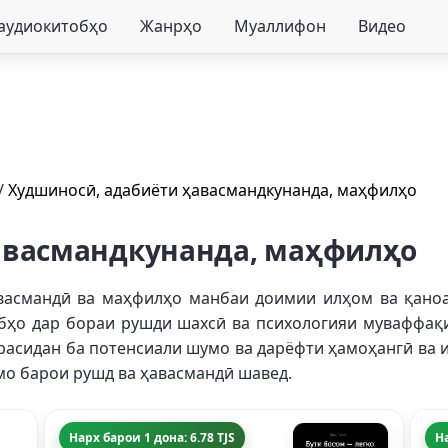
 аудиокитобҳо
Жанрҳо
Муаллифон
Видео
/
Худшиносӣ, адабиёти ҳавасмандкунанда, маҳфилҳо
авасмандкунанда, маҳфилҳо
васмандӣ ва маҳфилҳо манбаи доимии илҳом ва қано
обҳо дар бораи рушди шахсӣ ва психологияи муваффақ
расидан ба потенсиали шумо ва дарёфти ҳамоҳангӣ ва и
 мо барои рушд ва ҳавасмандӣ шавед.
Нарх барои 1 дона: 6.78 TJS
На