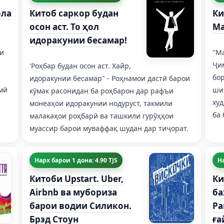
ола
Китоб саркор будан
Ки
осон аст. То ҳол
Ma
идоракунии бесамар!
ки
"Ma
Ҷим
'Роҳбар будан осон аст. Хайр,
,
бор
идоракунии бесамар" - Роҳнамои дастӣ барои
мӣ
ши
кӯмак расонидан ба роҳбарон дар рафъи
худ
монеаҳои идоракунии нодуруст, такмили
ба 
малакаҳои роҳбарӣ ва ташкили гурӯҳҳои
муассир барои муваффақ шудан дар тиҷорат.
Нарх барои 1 дона: 4.90 TJS
На
Китоби Upstart. Uber,
Ки
Airbnb ва мубориза
ба
барои водии Силикон.
Р
Брэд Стоун
ға