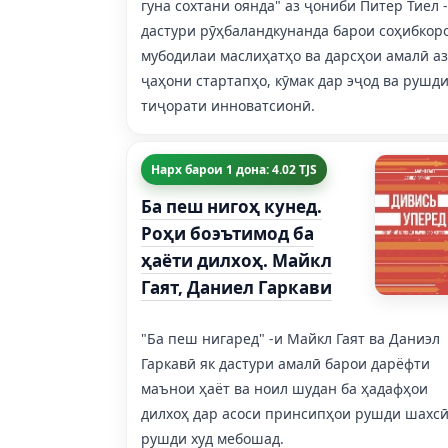
гуна сохтани оянда" аз ҷониби Питер Тиел -
дастури рӯҳбаландкунанда барои соҳибкор
мубодилаи маслиҳатҳо ва дарсҳои амалӣ аз
ҷаҳони стартапҳо, кӯмак дар эҷод ва рушд
тиҷорати инноватсионӣ.
Нарх барои 1 дона: 4.02 TJS
Ба пеш нигоҳ кунед.
Роҳи боэътимод ба
ҳаёти дилхоҳ. Майкл
Гаят, Даниел Гаркави
"Ба пеш нигаред" -и Майкл Гаят ва Даниэл
Гаркавӣ як дастури амалӣ барои дарёфти
маънои ҳаёт ва ноил шудан ба ҳадафҳои
дилхоҳ дар асоси принсипҳои рушди шахсӣ
рушди худ мебошад.