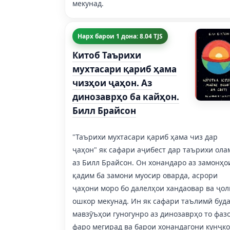
мекунад.
Нарх барои 1 дона: 8.04 TJS
Китоб Таърихи
мухтасари қариб ҳама
чизҳои ҷаҳон. Аз
динозаврҳо ба кайҳон.
Билл Брайсон
"Таърихи мухтасари қариб ҳама чиз дар
ҷаҳон" як сафари аҷибест дар таърихи ола
аз Билл Брайсон. Он хонандаро аз замонҳо
қадим ба замони муосир оварда, асрори
ҷаҳони моро бо далелҳои хандаовар ва ҷол
ошкор мекунад. Ин як сафари таълимӣ буда
мавзӯъҳои гуногунро аз динозаврҳо то фаз
фаро мегирад ва барои хонандагони кунҷк