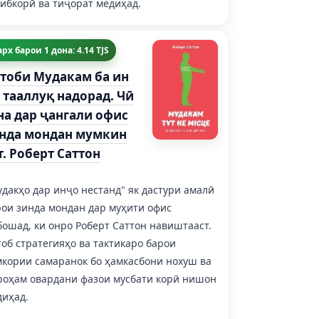
ибкорӣ ва тиҷорат медиҳад.
рх барои 1 дона: 4.14 TJS
тоби Мудакам ба ин
 тааллуқ надорад. Чӣ
на дар ҷангали офис
нда мондан мумкин
т. Роберт Саттон
дакҳо дар инҷо нестанд" як дастури амалӣ
рои зинда мондан дар муҳити офис
ошад, ки онро Роберт Саттон навиштааст.
об стратегияҳо ва тактикаро барои
мкории самаранок бо ҳамкасбони нохуш ва
роҳам овардани фазои мусбати корӣ нишон
диҳад.