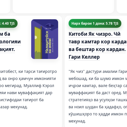
 4.40 TJS
Нарх барои 1 дона: 5.78 TJS
м ба
Китоби Як чизро. Чӣ
хологияи
тавр камтар кор карда
ақият.
ва бештар кор кардан.
Гари Келлер
китобест, ки тарси тағиротро
"Як чиз" дастури амалии Гар
д ва онро ҳамчун имконияти
мебошад, ки ба шумо имкон м
ро мегирад. Муаллиф Кэрол
иҷрои камтар, вале беҳтар с
ияи нави муваффақият дар
муваффақият ба даст оред. 
истифодаи тағирот ба
стратегияҳо ва усулҳои ташк
азар мекунад.
ва ноил шудан ба ҳадафҳо, 
кӯшишҳоро то ҳадди имкон 
мекунад.