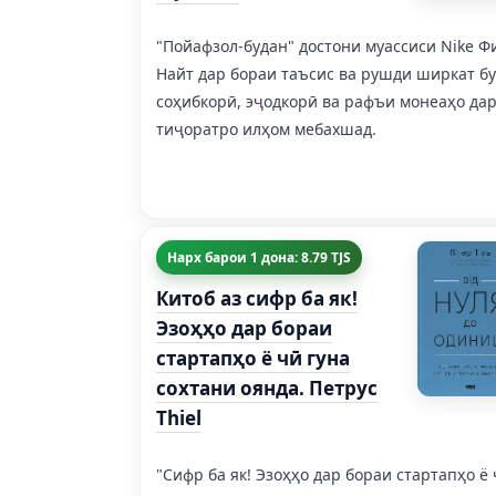
"Пойафзол-будан" достони муассиси Nike Ф
Найт дар бораи таъсис ва рушди ширкат бу
соҳибкорӣ, эҷодкорӣ ва рафъи монеаҳо да
тиҷоратро илҳом мебахшад.
Нарх барои 1 дона: 8.79 TJS
Китоб аз сифр ба як!
Эзоҳҳо дар бораи
стартапҳо ё чӣ гуна
сохтани оянда. Петрус
Thiel
"Сифр ба як! Эзоҳҳо дар бораи стартапҳо ё