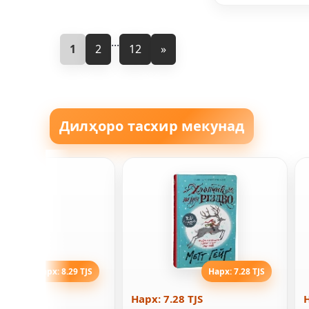
...
1
2
12
»
Дилҳоро тасхир мекунад
Нарх: 8.29 TJS
Нарх: 7.28 TJS
29 TJS
Нарх: 7.28 TJS
Н