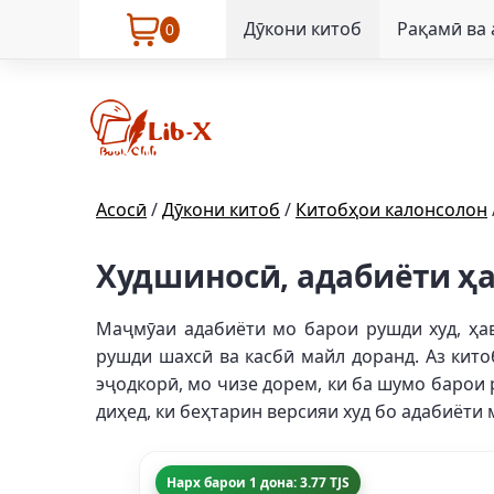
Дӯкони китоб
Рақамӣ ва
0
Асосӣ
/
Дӯкони китоб
/
Китобҳои калонсолон
Худшиносӣ, адабиёти ҳ
Маҷмӯаи адабиёти мо барои рушди худ, ҳа
рушди шахсӣ ва касбӣ майл доранд. Аз кит
эҷодкорӣ, мо чизе дорем, ки ба шумо барои 
диҳед, ки беҳтарин версияи худ бо адабиёти
Нарх барои 1 дона: 3.77 TJS