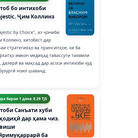
тоб бо интихоби
jestic. Ҷим Коллинз
jestic by Choice", аз ҷониби
 Коллинз, китобест дар
аи стратегияҳо ва принсипҳое, ки ба
ркатҳо имкон медиҳад тавассути такмили
, далерӣ ва мақсад дар асоси интихоби худ
бузургӣ ноил шаванд.
рх барои 1 дона: 8.29 TJS
тоби Санъати хуби
ҳодиҳӣ дар ҳама чиз.
авиши
йримуқаррарӣ ба