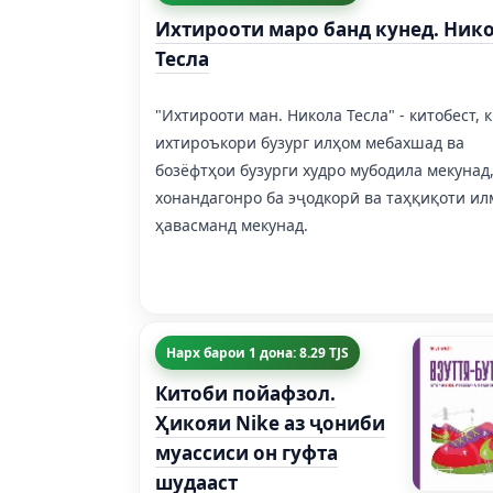
Ихтирооти маро банд кунед. Ник
Тесла
"Ихтирооти ман. Никола Тесла" - китобест, 
ихтироъкори бузург илҳом мебахшад ва
бозёфтҳои бузурги худро мубодила мекунад
хонандагонро ба эҷодкорӣ ва таҳқиқоти ил
ҳавасманд мекунад.
Нарх барои 1 дона: 8.29 TJS
Китоби пойафзол.
Ҳикояи Nike аз ҷониби
муассиси он гуфта
шудааст