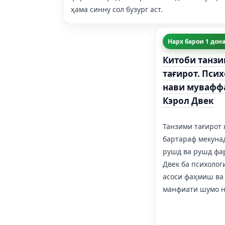
ҳама синну сол бузург аст.
Нарх барои 1 дона:
Китоби танзи
тағирот. Пси
нави мувафф
Кэрол Двек
Танзими тағирот 
бартараф мекуна
рушд ва рушд фа
Двек ба психолог
асоси фаҳмиш ва 
манфиати шумо н