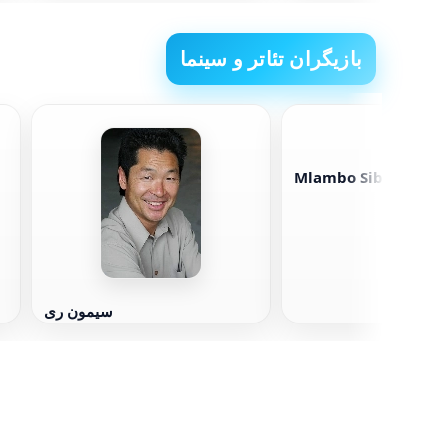
بازیگران تئاتر و سینما
Mlambo Sibongile
سیمون ری