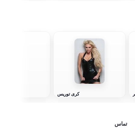
راد 
ر
کری توریس
تماس