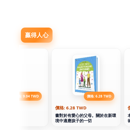
贏得人心
價格: 9.04 TWD
價格: 6.28 TWD
04 TWD
價格: 6.28 TWD
恩·蘭德
書對於有愛心的父母。關於在新環
境中適應孩子的一切