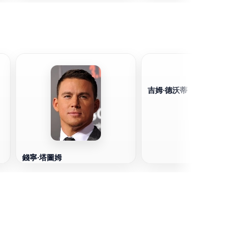
吉姆·德沃蒂
錢寧·塔圖姆