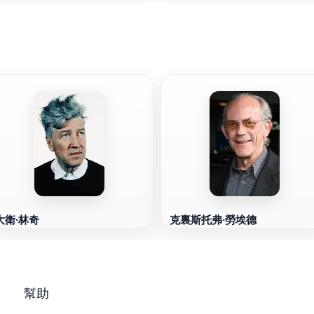
大衛·林奇
克裏斯托弗·勞埃德
幫助