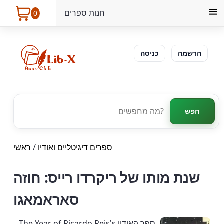
חנות ספרים
0
הרשמה
כניסה
חפש
ספרים דיגיטליים ואודיו
/
ראשי
שנת מותו של ריקרדו רייס: חוזה
סאראמאגו
ספר האודיו The Year of Ricardo Reis's