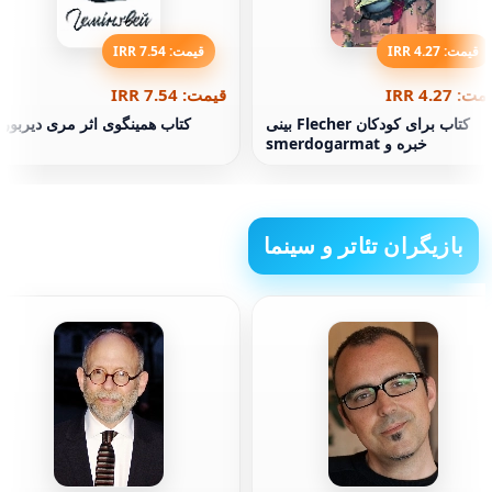
قیمت: 4.27 IRR
قیمت: 7.54 IRR
ت: 4.27 IRR
قیمت: 7.54 IRR
کتاب برای کودکان Flecher بینی
کتاب همینگوی اثر مری دیربور
خبره و smerdogarmat
بازیگران تئاتر و سینما